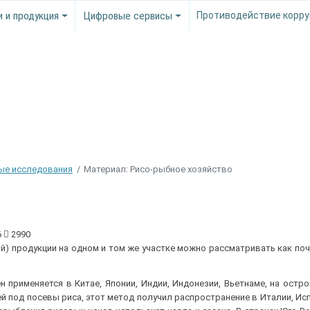
и и продукция
Цифровые сервисы
Противодействие корру
ые исследования
Материал: Рисо-рыбное хозяйство
6
2990
) продукции на одном и том же участке можно рассматривать как по
применяется в Китае, Японии, Индии, Индонезии, Вьетнаме, на остро
ей под посевы риса, этот метод получил распространение в Италии, Исп