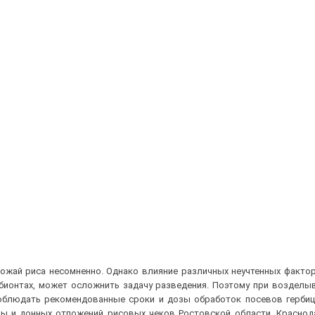
ожай риса несомненно. Однако влияние различных неучтенных фактор
обионтах, может осложнить задачу разведения. Поэтому при возделы
облюдать рекомендованные сроки и дозы обработок посевов гербиц
ы и донных отложений рисовых чеков Ростовской области, Краснода