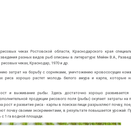
 рисовых чеках Ростовской области, Краснодарского края специа
ведения разных видов рыб описаны в литературе: Мейен В.А., Разве
рисовых чеках, Краснодар, 1970 и др.
нию затрат на борьбу с сорняками, уничтожению кровососущих кома
х риса хорошо растет молодь белого амура и карпа, которые н
ост и выживание рыбы. Здесь достаточно хорошо развивается 
дополнительной продукции рисового поля (рыбы) окупает затраты на
а рост и развитие риса - карпы в поисках пищи разрыхляют почву, по
ряют почву своими экскрементами, в результате повышается урожай. 
с 1 га водной площади.