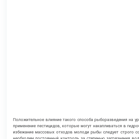
Положительное влияние такого способа рыборазведения на ур
применение пестицидов, которые могут накапливаться в гидр
избежание массовых отходов молоди рыбы следует строго с
необходим постоянный контроль за степенью загрязнения вод