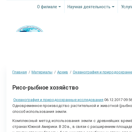
О филиале
Научная деятельность
Услуг
Главная
Материалы
Архив
Океанография и природоохранн
Рисо-рыбное хозяйство
Океанография и природоохранные исследования
06.12.2017 09:5
Одновременное производство растительной и животной (рыбной
способ использования земли.
Комплексный метод использования земли с древнейших времён 
странах Южной Америки. В 20 в., в связи с расширением площад