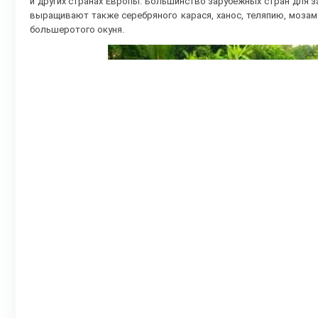
и других странах Европы. Большинство зарубежных стран для з
выращивают также серебряного карася, ханос, теляпию, мозам
большеротого окуня.