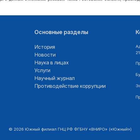
Основные разделы
К
История
Ад
21
Новости
Наука в лицах
П
Услуги
Б
Научный журнал
Противодействие коррупции
Э
П
©
2026
Южный филиал ГНЦ РФ ФГБНУ «ВНИРО» («Южный»)