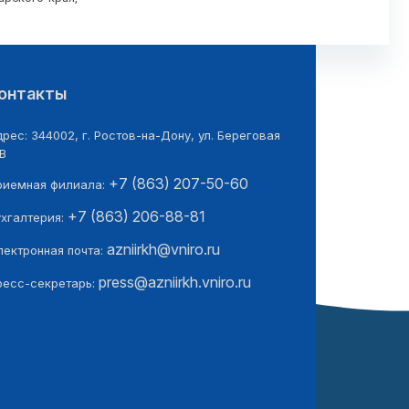
онтакты
рес: 344002, г. Ростов-на-Дону, ул. Береговая
В
+7 (863) 207-50-60
риемная филиала:
+7 (863) 206-88-81
ухгалтерия:
azniirkh@vniro.ru
лектронная почта:
press@azniirkh.vniro.ru
ресс-секретарь: