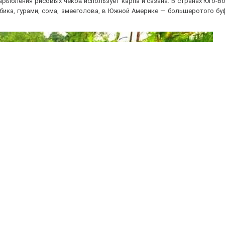
арыбления рисовых чеков использует карпа и сазана. В странах Юго-В
бика, гурами, сома, змееголова, в Южной Америке — большеротого бу