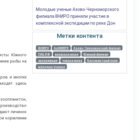
Молодые ученые Азово-Черноморского
филиала ВНИРО приняли участие в
комплексной экспедиции по реке Дон
Метки контента
ВНИРО
АзНИИРХ
Азово-Черноморский филиал
ГНЦ РФ
азовское море
Южный филиал
листы Южного
экспедиция
черное море
Бессмертный полк
дение рыбы на
молодые ученые
ров и многих
аходят здесь
зоопланктон,
 производство
едают личинок
При кормлении