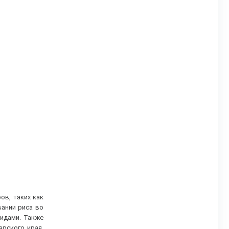
ов, таких как
вании риса во
идами. Также
рского края,