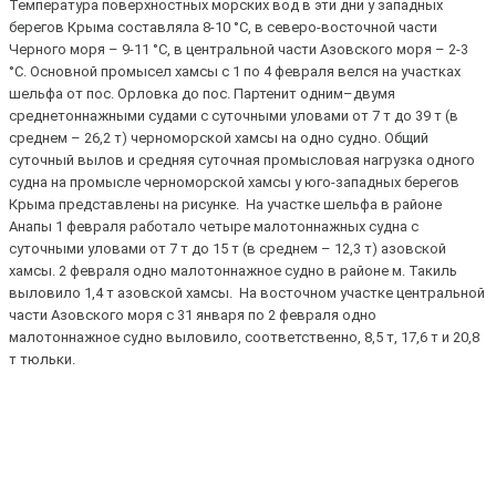
Температура поверхностных морских вод в эти дни у западных
берегов Крыма составляла 8-10 °С, в северо-восточной части
Черного моря – 9-11 °С, в центральной части Азовского моря – 2-3
°С. Основной промысел хамсы с 1 по 4 февраля велся на участках
шельфа от пос. Орловка до пос. Партенит одним–двумя
среднетоннажными судами с суточными уловами от 7 т до 39 т (в
среднем – 26,2 т) черноморской хамсы на одно судно. Общий
суточный вылов и средняя суточная промысловая нагрузка одного
судна на промысле черноморской хамсы у юго-западных берегов
Крыма представлены на рисунке. На участке шельфа в районе
Анапы 1 февраля работало четыре малотоннажных судна с
суточными уловами от 7 т до 15 т (в среднем – 12,3 т) азовской
хамсы. 2 февраля одно малотоннажное судно в районе м. Такиль
выловило 1,4 т азовской хамсы. На восточном участке центральной
части Азовского моря с 31 января по 2 февраля одно
малотоннажное судно выловило, соответственно, 8,5 т, 17,6 т и 20,8
т тюльки.