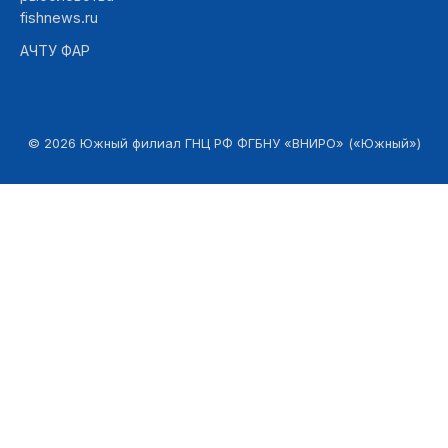
fishnews.ru
АЧТУ ФАР
©
2026
Южный филиал ГНЦ РФ ФГБНУ «ВНИРО» («Южный»)