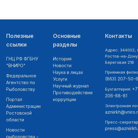
Полезные
Основные
Контакты
ссылки
разделы
Адрес: 344002, г
Ростов-на-Дону,
ГНЦ РФ ФГБНУ
История
Береговая 21В
"ВНИРО"
Новости
Наука в лицах
Приемная фили
Федеральное
(863) 207-50-
Услуги
Агентство по
Научный журнал
+7
Рыболовству
Бухгалтерия:
Противодействие
206-88-81
Портал
коррупции
Электронная поч
Администрации
azniirkh@vniro.
Ростовской
области
Пресс-секретар
press@azniirkh.
Новости
рыболовства -