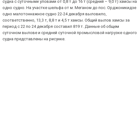
судна с суточными уловами от 0,8 т до 16 т (средний – 9,0 т) хамсы на
одно судно. На участке шельфа от м. Меганом до пос. Орджоникидзе
одно малотоннажное судно 22-24 декабря выловило,
соответственно, 13,3 т, 8,8 т и 4,5 т хамсы. Общий вылов хамсы за
период с 22 по 24 декабря составил 819 т. Данные об общем
суточном вылове и средней суточной промысловой нагрузке одного
судна представлены на рисунке.