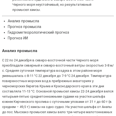
Черного моря неустойчивый, но результативный
промысел хамсы.
Анализ промысла
Прогноз промысла
Гидрометеорологический прогноз
Прогноз ИИ
Анализ промысла
С 22 по 24 декабря в северо-восточной части Черного моря
преобладали северный и северо-восточный ветры скоростью 3-8 м/
с. Средняя суточная температура воздуха в этом районе моря
уменьшалась с 8-11 °С 22 декабря до 7-9 °С 24 декабря. Температура
поверхностных морских вод в прибрежных акваториях у
черноморских берегов Крыма и Краснодарского края в эти дни
составляла 11-13 °С. Основной промысел хамсы 22-24 декабря велся
четырьмя-пятью среднетоннажными судами на участке шельфа
южнее Керченского пролива с суточными уловами от 31 т до 60 т (в
среднем – 49,5 т) хамсы на одно судно. На участке шельфа от Анапы
до пос. Мысхако промысел хамсы вело три-четыре малотоннажных