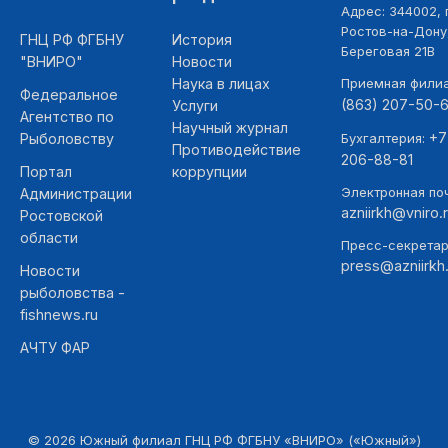
Адрес: 344002, г
Ростов-на-Дону,
ГНЦ РФ ФГБНУ
История
Береговая 21В
"ВНИРО"
Новости
Наука в лицах
Приемная фили
Федеральное
(863) 207-50-
Услуги
Агентство по
Научный журнал
+7
Рыболовству
Бухгалтерия:
Противодействие
206-88-81
Портал
коррупции
Электронная поч
Администрации
azniirkh@vniro.
Ростовской
области
Пресс-секретар
press@azniirkh.
Новости
рыболовства -
fishnews.ru
АЧТУ ФАР
©
2026
Южный филиал ГНЦ РФ ФГБНУ «ВНИРО» («Южный»)