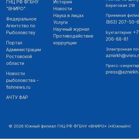
ГНЦ РФ ФГБНУ
История
Береговая 21В
"ВНИРО"
Новости
Наука в лицах
Приемная фили
Федеральное
(863) 207-50-
Услуги
Агентство по
Научный журнал
+7
Рыболовству
Бухгалтерия:
Противодействие
206-88-81
Портал
коррупции
Электронная поч
Администрации
azniirkh@vniro.
Ростовской
области
Пресс-секретар
press@azniirkh.
Новости
рыболовства -
fishnews.ru
АЧТУ ФАР
©
2026
Южный филиал ГНЦ РФ ФГБНУ «ВНИРО» («Южный»)