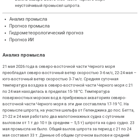
неустойчивый промысел шпрота.
Анализ промысла
Прогноз промысла
Гидрометеорологический прогноз
Прогноз ИИ
Анализ промысла
21 мая 2026 года в северо-восточной части Черного моря
преобладал северо-восточный ветер скоростью 3-6 м/с, 22-24 мая –
юго-восточный ветер скоростью 3-7 м/с. Средняя суточная
температура воздуха в северо-восточной части Черного моря с 21
по 24 мая находилась в пределах 15-18 °С. Температура
поверхностных морских вод в прибрежных акваториях северо-
восточной части Черного моря в эти дни составляла 17-19 °С. На
промысле шпрота, на участке шельфа от Геленджика до пос. Бетта,
21-22 и 24 мая работало два малотоннажных судна с суточным
выловом от 1 т до 10 т (в среднем – 5,5 т) шпрота на одно судно. 23
мая промысла не было. Общий вылов шпрота за период с 21 по 24
мая составил 33 т. Данные об общем суточном вылове и средней