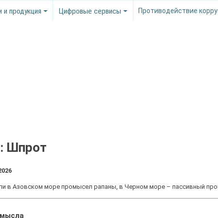
и и продукция
Цифровые сервисы
Противодействие корру
: Шпрот
2026
вели в Азовском море промысел рапаны, в Черном море – пассивный пр
омысла