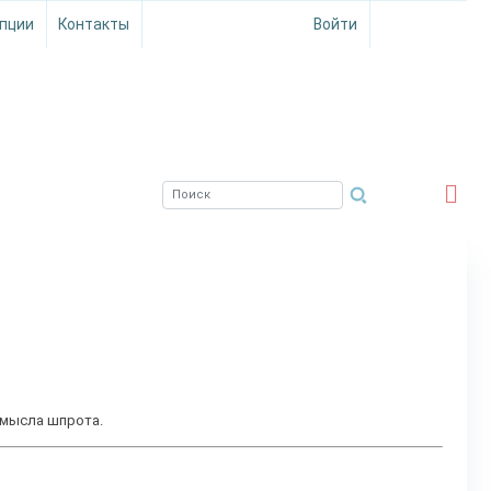
пции
Контакты
Войти
ЮЖНЫЙ ФИЛИАЛ
ФГБНУ ВНИРО
омысла шпрота.