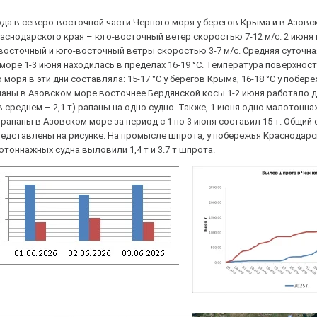
ода в северо-восточной части Черного моря у берегов Крыма и в Азовс
аснодарского края – юго-восточный ветер скоростью 7-12 м/с. 2 июня
– восточный и юго-восточный ветры скоростью 3-7 м/с. Средняя суточн
 море 1-3 июня находилась в пределах 16-19 °С. Температура поверхно
 моря в эти дни составляла: 15-17 °С у берегов Крыма, 16-18 °С у побер
аны в Азовском море восточнее Бердянской косы 1-2 июня работало д
т (в среднем – 2,1 т) рапаны на одно судно. Также, 1 июня одно малотон
рапаны в Азовском море за период с 1 по 3 июня составил 15 т. Общий
едставлены на рисунке. На промысле шпрота, у побережья Краснодарск
тоннажных судна выловили 1,4 т и 3.7 т шпрота.