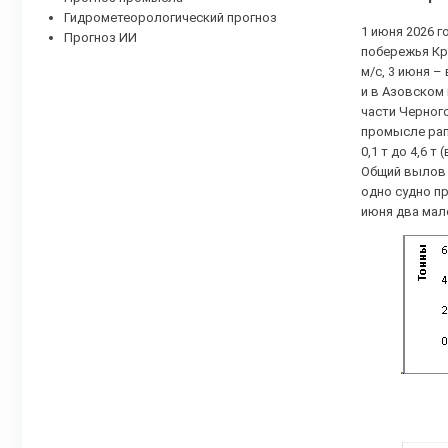
Гидрометеорологический прогноз
1 июня 2026 г
Прогноз ИИ
побережья Кр
м/с, 3 июня 
и в Азовском
части Черного
промысле рап
0,1 т до 4,6 
Общий вылов 
одно судно пр
июня два мало