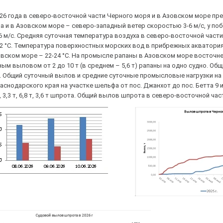
026 года в северо-восточной части Черного моря и в Азовском море п
а и в Азовском море – северо-западный ветер скоростью 3-6 м/с, у п
 м/с. Средняя суточная температура воздуха в северо-восточной части
22 °С. Температура поверхностных морских вод в прибрежных акватория
Азовском море – 22-24 °С. На промысле рапаны в Азовском море восточ
ным выловом от 2 до 10 т (в среднем – 5,6 т) рапаны на одно судно. О
т. Общий суточный вылов и средние суточные промысловые нагрузки на 
снодарского края на участке шельфа от пос. Джанхот до пос. Бетта 9
т, 3,3 т, 6,8 т, 3,6 т шпрота. Общий вылов шпрота в северо-восточной час