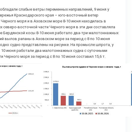
реобладали слабые ветры переменных направлений, 9 июня у
обережья Краснодарского края – юго-восточный ветер
 Черного моря и в Азовском море 8-10 июня находилась в
х северо-восточной части Черного моря в эти дни составляла
нее Бердянской косы 8-10 июня работало два-три малотоннажных
бщий вылов рапаны в Азовском море за период с 8 по 10 июня
одно судно представлены на рисунке. На промысле шпрота, у
 и 10 июня работали два малотоннажных судна с суточными
ти Черного моря за период с 8 по 10 июня составил 15,6 т.