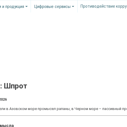
и и продукция
Цифровые сервисы
Противодействие корру
: Шпрот
2026
 вели в Азовском море промысел рапаны, в Черном море – пассивный п
омысла