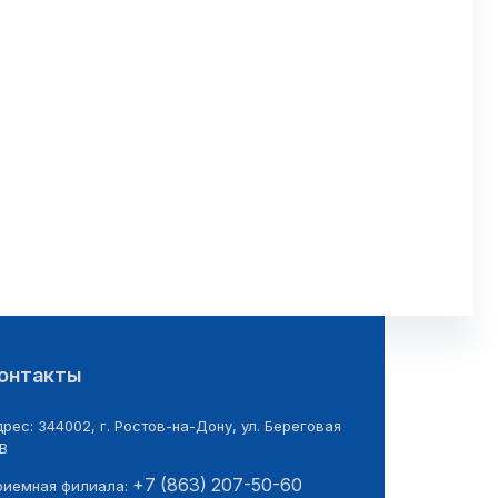
14.06.2026
онтакты
рес: 344002, г. Ростов-на-Дону, ул. Береговая
В
+7 (863) 207-50-60
риемная филиала: