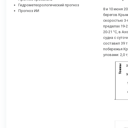
Гидрометеорологический прогноз
8 и 10 июня 2
Прогноз ИИ
берегов Крым
скоростью 3-6
пределах 19-
20-21 °С, в 
судна с суточ
составил 39 
побережья Кра
уловами: 2,0 