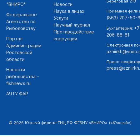
Береговая 21В
"ВНИРО"
Новости
Наука в лицах
Приемная фили
Федеральное
(863) 207-50-
Услуги
Агентство по
Научный журнал
+7
Рыболовству
Бухгалтерия:
Противодействие
206-88-81
Портал
коррупции
Электронная поч
Администрации
azniirkh@vniro.
Ростовской
области
Пресс-секретар
press@azniirkh.
Новости
рыболовства -
fishnews.ru
АЧТУ ФАР
©
2026
Южный филиал ГНЦ РФ ФГБНУ «ВНИРО» («Южный»)