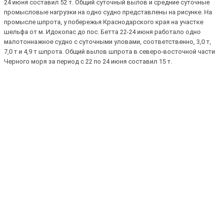
24 июня составил 52 т. Общий суточный вылов и средние суточные
промысловые нагрузки на одно судно представлены на рисунке. На
промысле шпрота, у побережья Краснодарского края на участке
шельфа от м. Идокопас до пос. Бетта 22-24 июня работало одно
малотоннажное судно с суточными уловами, соответственно, 3,0 т,
7,0 т и 4,9 т шпрота. Общий вылов шпрота в северо-восточной части
Черного моря за период с 22 по 24 июня составил 15 т.