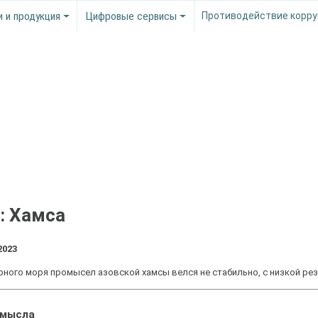
и и продукция
Цифровые сервисы
Противодействие корру
: Хамса
2023
Черного моря промысел азовской хамсы велся не стабильно, с низкой р
омысла