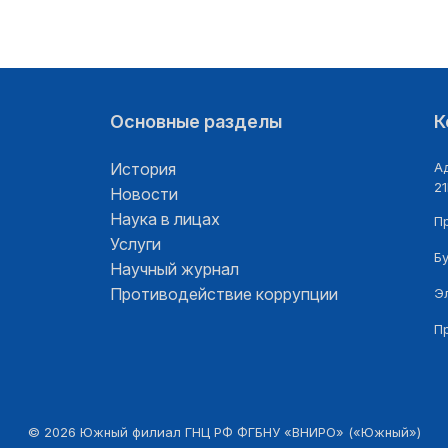
Основные разделы
К
История
Ад
21
Новости
Наука в лицах
П
Услуги
Б
Научный журнал
Противодействие коррупции
Э
П
©
2026
Южный филиал ГНЦ РФ ФГБНУ «ВНИРО» («Южный»)