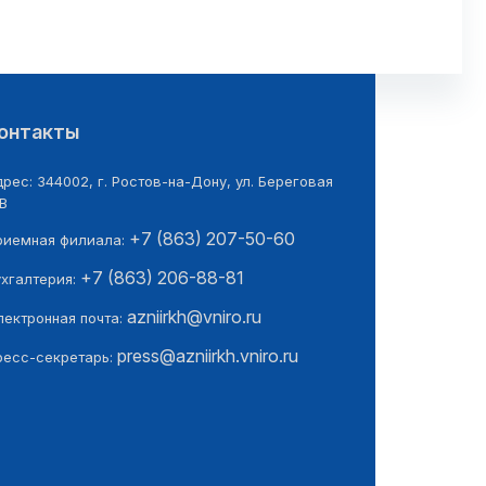
онтакты
рес: 344002, г. Ростов-на-Дону, ул. Береговая
В
+7 (863) 207-50-60
риемная филиала:
+7 (863) 206-88-81
ухгалтерия:
azniirkh@vniro.ru
лектронная почта:
press@azniirkh.vniro.ru
ресс-секретарь: