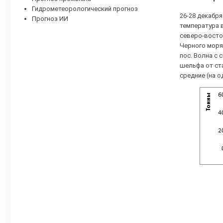
Гидрометеорологический прогноз
26-28 декабр
Прогноз ИИ
температура в
северо-восточ
Черного моря
пос. Волна с 
шельфа от ста
средние (на 