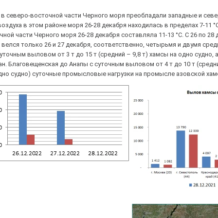
я в северо-восточной части Черного моря преобладали западные и севе
оздуха в этом районе моря 26-28 декабря находилась в пределах 7-11 
ной части Черного моря 26-28 декабря составляла 11-13 °С. С 26 по 2
 велся только 26 и 27 декабря, соответственно, четырьмя и двумя сре
суточным выловом от 3 т до 15 т (средний – 9,8 т) хамсы на одно судн
н. Благовещенская до Анапы с суточным выловом от 4 т до 10 т (средни
одно судно) суточные промысловые нагрузки на промысле азовской хам