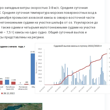
ро-западные ветры скоростью 3-8 м/с. Средняя суточная
°С. Средняя суточная температура морских поверхностных вод в
8 декабря промысел азовской хамсы в северо-восточной части
днетоннажными судами на участке шельфа от оз. Узунларское до
о, а также одним и четырьмя малотоннажными судами на участке
й – 7,5 т) хамсы на одно судно. Общий суточный вылов и
сы представлены на рисунке.