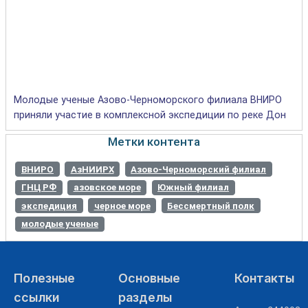
Молодые ученые Азово-Черноморского филиала ВНИРО
приняли участие в комплексной экспедиции по реке Дон
Метки контента
ВНИРО
АзНИИРХ
Азово-Черноморский филиал
ГНЦ РФ
азовское море
Южный филиал
экспедиция
черное море
Бессмертный полк
молодые ученые
Полезные
Основные
Контакты
ссылки
разделы