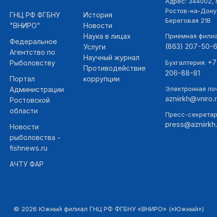
Адрес: 344002, г
Ростов-на-Дону,
ГНЦ РФ ФГБНУ
История
Береговая 21В
"ВНИРО"
Новости
Наука в лицах
Приемная фили
Федеральное
(863) 207-50-
Услуги
Агентство по
Научный журнал
+7
Рыболовству
Бухгалтерия:
Противодействие
206-88-81
Портал
коррупции
Электронная поч
Администрации
azniirkh@vniro.
Ростовской
области
Пресс-секретар
press@azniirkh.
Новости
рыболовства -
fishnews.ru
АЧТУ ФАР
©
2026
Южный филиал ГНЦ РФ ФГБНУ «ВНИРО» («Южный»)