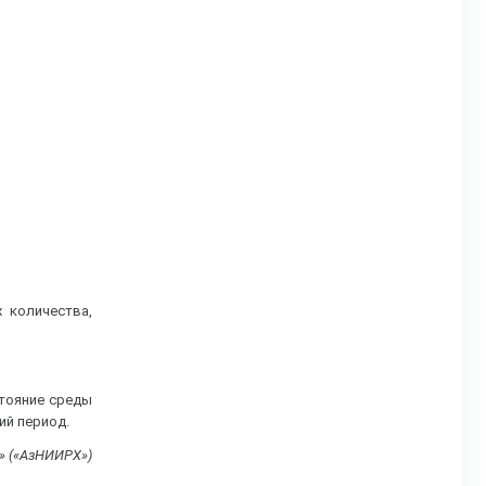
 количества,
тояние среды
ий период.
» («АзНИИРХ»)