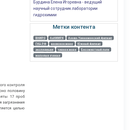
Бурдина Елена Игоревна - ведущий
научный сотрудник лаборатории
гидрохимии
Метки контента
ВНИРО
АзНИИРХ
Азово-Черноморский филиал
ГНЦ РФ
азовское море
Южный филиал
экспедиция
черное море
Бессмертный полк
молодые ученые
ого контроля
рно половину
зяты 17 проб
я загрязнения
ляется целью