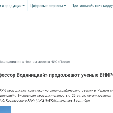
и и продукция
Цифровые сервисы
Противодействие корру
Исследования в Черном море на НИС «Профе
офессор Водяницкий» продолжают ученые ВНИ
Х») продолжают комплексную океанографическую съемку в Черном мо
дяницкий». Экспедиция продолжительностью 26 суток, организованна
.О. Ковалевского РАН» (ФИЦ ИнБЮМ), началась 3 сентября.