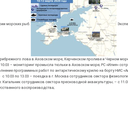
рии морских рыб.
Экспе
 прибрежного лова в Азовском море, Керченском проливе и Черном мор
 10.03 – мониторинг промысла тюльки в Азовском море; РС «Илия» сот
олнение программных работ по антарктическому крилю на борту НИС «А
 с 10.03 по 13.03 – поездка в г. Москва сотрудников сектора физиолог
 п. Кагальник сотрудников сектора пресноводной аквакультуры; – с 11.03
усственного воспроизводства;