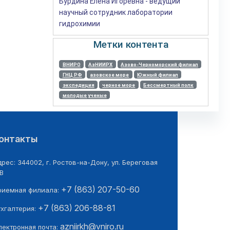
Бурдина Елена Игоревна - ведущий
научный сотрудник лаборатории
гидрохимии
Метки контента
ВНИРО
АзНИИРХ
Азово-Черноморский филиал
ГНЦ РФ
азовское море
Южный филиал
экспедиция
черное море
Бессмертный полк
молодые ученые
онтакты
рес: 344002, г. Ростов-на-Дону, ул. Береговая
В
+7 (863) 207-50-60
риемная филиала:
+7 (863) 206-88-81
ухгалтерия:
azniirkh@vniro.ru
лектронная почта: