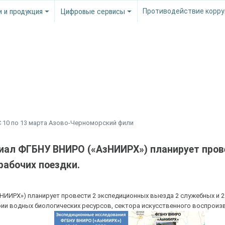
и и продукция
Цифровые сервисы
Противодействие корру
С 10 по 13 марта Азово-Черноморский фили
лиал ФГБНУ ВНИРО («АзНИИРХ») планирует пров
рабочих поездки.
НИИРХ») планирует провести 2 экспедиционных выезда 2 служебных и 2
рии водных биологических ресурсов, сектора искусственного воспроиз