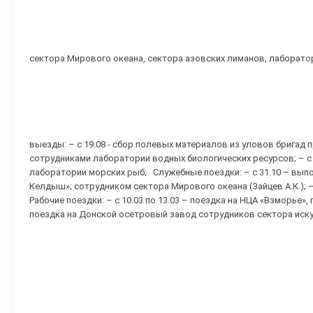
сектора Мирового океана, сектора азовских лиманов, лаборато
выезды: – с 19.08 - сбор полевых материалов из уловов бригад
сотрудниками лаборатории водных биологических ресурсов; – с
лаборатории морских рыб; Служебные поездки: – с 31.10 – вып
Келдыш»; сотрудником сектора Мирового океана (Зайцев А.К.); –
Рабочие поездки: – с 10.03 по 13.03 – поездка на НЦА «Взморье»,
поездка на Донской осетровый завод сотрудников сектора иск