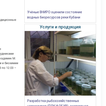
Учёные ВНИРО оценили состояние
водных биоресурсов реки Кубани
диционные
Услуги и продукция
е
рудниками
кадемик М.
ии и биохимии
 по 12.03 –
Разработка рыбохозяйственных
нормативов (ПДК И ОБУВ), экспертная