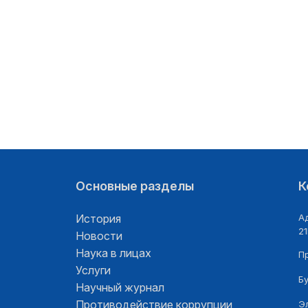
Основные разделы
К
История
Ад
21
Новости
Наука в лицах
П
Услуги
Б
Научный журнал
Противодействие коррупции
Э