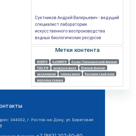
Суетников Андрей Валерьевич - ведущий
специалист лаборатории
искусственного воспроизводства
водных биологических ресурсов
Метки контента
ВНИРО
АзНИИРХ
Азово-Черноморский филиал
ГНЦ РФ
азовское море
Южный филиал
экспедиция
черное море
Бессмертный полк
молодые ученые
онтакты
рес: 344002, г. Ростов-на-Дону, ул. Береговая
В
+7 (863) 207-50-60