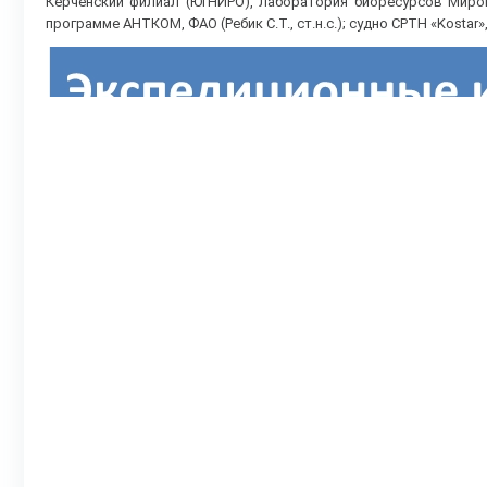
Керченский филиал (ЮгНИРО), лаборатория биоресурсов Миров
программе АНТКОМ, ФАО (Ребик С.Т., ст.н.с.); судно СРТН «Kostar»