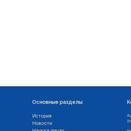
Основные разделы
К
История
Ад
21
Новости
Наука в лицах