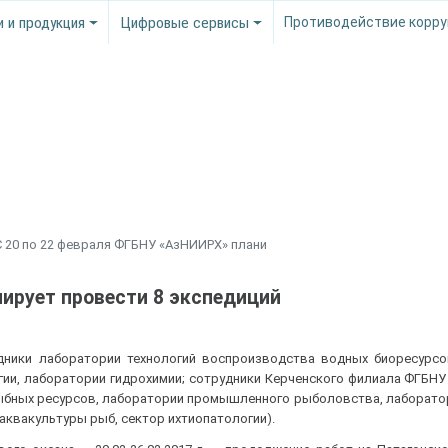
и и продукция
Цифровые сервисы
Противодействие корру
С 20 по 22 февраля ФГБНУ «АзНИИРХ» плани
ирует провести 8 экспедиций
дники лаборатории технологий воспроизводства водных биоресурсо
гии, лаборатории гидрохимии; сотрудники Керченского филиала ФГБН
рыбных ресурсов, лаборатории промышленного рыболовства, лаборат
аквакультуры рыб, сектор ихтиопатологии).