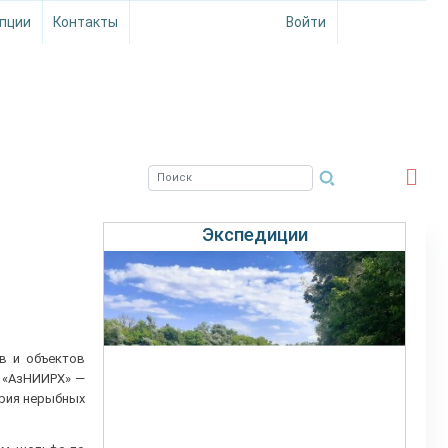
пции
Контакты
Войти
ЮЖНЫЙ ФИЛИАЛ
ФГБНУ ВНИРО
Экспедиции
в и объектов
У «АзНИИРХ» —
ория нерыбных