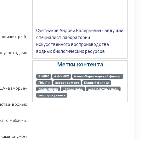
Суетников Андрей Валерьевич - ведущий
азовских рыб,
специалист лаборатории
искусственного воспроизводства
водных биологических ресурсов
полупроходных
Метки контента
ВНИРО
АзНИИРХ
Азово-Черноморский филиал
ГНЦ РФ
азовское море
Южный филиал
НЦА «Взморье»
экспедиция
черное море
Бессмертный полк
молодые ученые
дства водных
, х. Чебачий,
никами службы