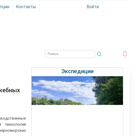
пции
Контакты
Войти
ЮЖНЫЙ ФИЛИАЛ
ФГБНУ ВНИРО
Экспедиции
ужебных
изводственные
и технологий
черноморских