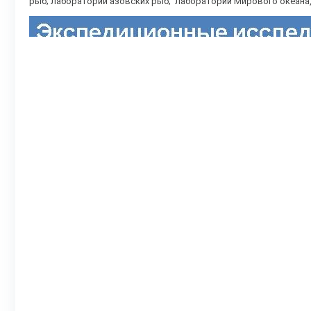
рыб; лаборатории азовских рыб; лаборатории Мирового океана,