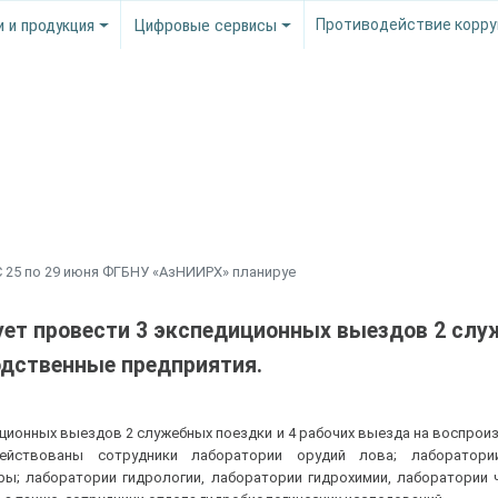
и и продукция
Цифровые сервисы
Противодействие корру
С 25 по 29 июня ФГБНУ «АзНИИРХ» планируе
ует провести 3 экспедиционных выездов 2 сл
одственные предприятия.
иционных выездов 2 служебных поездки и 4 рабочих выезда на воспро
действованы сотрудники лаборатории орудий лова; лаборатори
ы; лаборатории гидрологии, лаборатории гидрохимии, лаборатории 