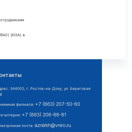
сотрудниками
(ФАО) (ЮЗА) в
онтакты
рес: 344002, г. Ростов-на-Дону, ул. Береговая
В
+7 (863) 207-50-60
риемная филиала:
+7 (863) 206-88-81
ухгалтерия:
azniirkh@vniro.ru
лектронная почта: