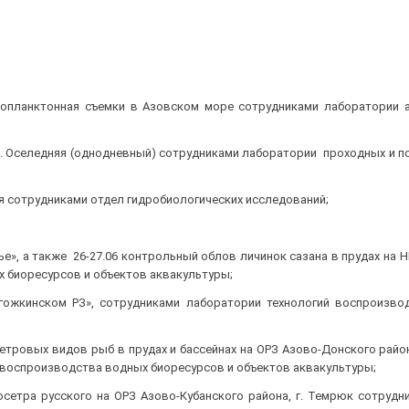
 зоопланктонная съемки в Азовском море сотрудниками лаборатории 
на т. Оселедняя (однодневный) сотрудниками лаборатории проходных и 
ая сотрудниками отдел гидробиологических исследований;
ье», а также 26-27.06 контрольный облов личинок сазана в прудах на 
 биоресурсов и объектов аквакультуры;
огожкинском РЗ», сотрудниками лаборатории технологий воспроизво
тровых видов рыб в прудах и бассейнах на ОРЗ Азово-Донского района
воспроизводства водных биоресурсов и объектов аквакультуры;
 осетра русского на ОРЗ Азово-Кубанского района, г. Темрюк сотруд