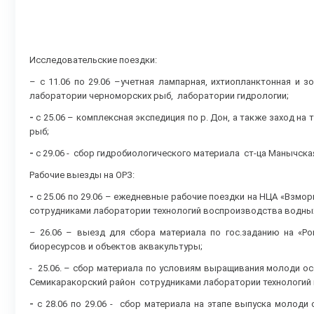
Исследовательские поездки:
– с 11.06 по 29.06 –учетная лампарная, ихтиопланктонная и
лаборатории черноморских рыб, лаборатории гидрологии;
-
с 25.06 – комплексная экспедиция по р. Дон, а также заход 
рыб;
-
с 29.06 - сбор гидробиологического материала ст-ца Манычск
Рабочие выезды на ОРЗ:
-
с 25.06 по 29.06 – ежедневные рабочие поездки на НЦА «Взмор
сотрудниками лаборатории технологий воспроизводства водных
– 26.06 – выезд для сбора материала по гос.заданию на «Р
биоресурсов и объектов аквакультуры;
- 25.06. – сбор материала по условиям выращивания молоди осе
Семикаракорский район сотрудниками лаборатории технологий 
-
с 28.06 по 29.06 - сбор материала на этапе выпуска молоди