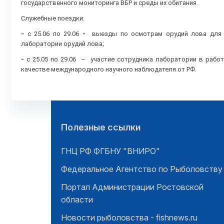
государственного мониторинга ВБР и среды их обитания.
Служебные поездки:
-
с 25.06 по 29.06
-
выезды по осмотрам орудий лова для ра
лаборатории орудий лова;
-
с 25.05 по 29.06 – участие сотрудника лаборатории в рабо
качестве международного научного наблюдателя от РФ.
Полезные ссылки
ГНЦ РФ ФГБНУ "ВНИРО"
Федеральное Агентство по Рыболовству
Портал Администрации Ростовской
области
Новости рыболовства - fishnews.ru