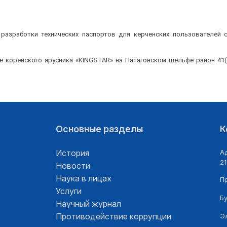
зработки технических паспортов для керченских пользователей 
те корейского ярусника «KINGSTAR» на Патагонском шельфе район 41
Основные разделы
К
История
Ад
21
Новости
Наука в лицах
П
Услуги
Б
Научный журнал
Противодействие коррупции
Э