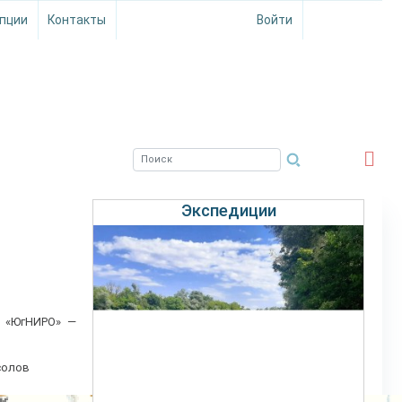
пции
Контакты
Войти
ЮЖНЫЙ ФИЛИАЛ
ФГБНУ ВНИРО
Экспедиции
а «ЮгНИРО» —
солов