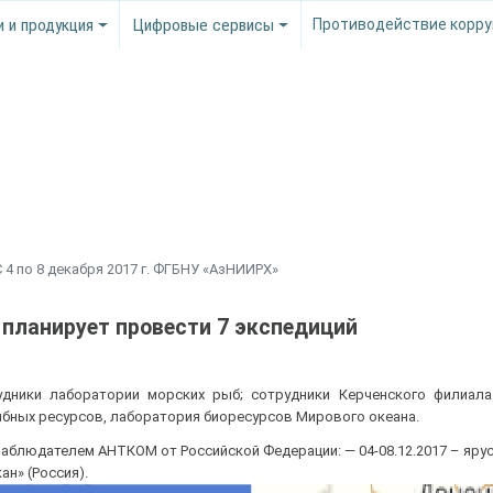
и и продукция
Цифровые сервисы
Противодействие корру
 4 по 8 декабря 2017 г. ФГБНУ «АзНИИРХ»
» планирует провести 7 экспедиций
удники лаборатории морских рыб; сотрудники Керченского филиал
ыбных ресурсов, лаборатория биоресурсов Мирового океана.
блюдателем АНТКОМ от Российской Федерации: — 04-08.12.2017 – яру
ан» (Россия).