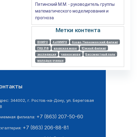
Пятинский М.М. - руководитель группы
математического моделирования и
прогноза
Метки контента
ВНИРО
АзНИИРХ
Азово-Черноморский филиал
ГНЦ РФ
азовское море
Южный филиал
экспедиция
черное море
Бессмертный полк
молодые ученые
онтакты
рес: 344002, г. Ростов-на-Дону, ул. Береговая
В
+7 (863) 207-50-60
риемная филиала:
+7 (863) 206-88-81
ухгалтерия: