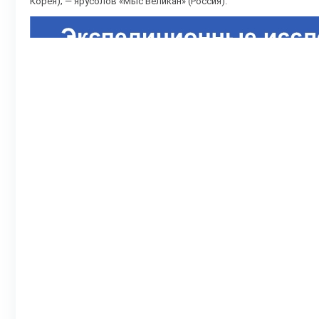
Корея); — ярусолов «Мыс Великан» (Россия).