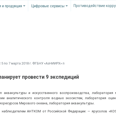
и и продукция
Цифровые сервисы
Противодействие корру
 5 по 7 марта 2018 г. ФГБНУ «АзНИИРХ» п
планирует провести 9 экспедиций
л аквакультуры и искусственного воспроизводства, лаборатория 
рии аналитического контроля водных экосистем, лаборатория оцен
иоресурсов Мирового океана, лаборатория аквакультуры.
м наблюдателем АНТКОМ от Российской Федерации: — ярусолов «KO