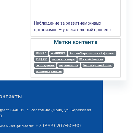
Наблюдение за развитием живых
организмов — увлекательный процесс
Метки контента
ВНИРО
АзНИИРХ
Азово-Черноморский филиал
ГНЦ РФ
азовское море
Южный филиал
экспедиция
черное море
Бессмертный полк
молодые ученые
онтакты
рес: 344002, г. Ростов-на-Дону, ул. Береговая
В
+7 (863) 207-50-60
риемная филиала: