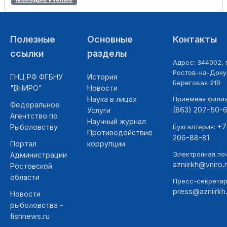
Полезные
Основные
Контакты
ссылки
разделы
Адрес: 344002, г
Ростов-на-Дону,
ГНЦ РФ ФГБНУ
История
Береговая 21В
"ВНИРО"
Новости
Наука в лицах
Приемная фили
Федеральное
(863) 207-50-
Услуги
Агентство по
Научный журнал
+7
Рыболовству
Бухгалтерия:
Противодействие
206-88-81
Портал
коррупции
Электронная поч
Администрации
azniirkh@vniro.
Ростовской
области
Пресс-секретар
press@azniirkh.
Новости
рыболовства -
fishnews.ru