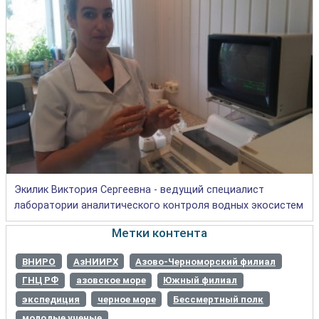
Экилик Виктория Сергеевна - ведущий специалист
лаборатории аналитического контроля водных экосистем
Метки контента
ВНИРО
АзНИИРХ
Азово-Черноморский филиал
ГНЦ РФ
азовское море
Южный филиал
экспедиция
черное море
Бессмертный полк
молодые ученые