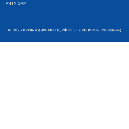
АЧТУ ФАР
©
2026
Южный филиал ГНЦ РФ ФГБНУ «ВНИРО» («Южный»)