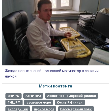
Жажда новых знаний - основной мотиватор в занятии
наукой
Метки контента
ВНИРО
АзНИИРХ
Азово-Черноморский филиал
ГНЦ РФ
азовское море
Южный филиал
экспедиция
черное море
Бессмертный полк