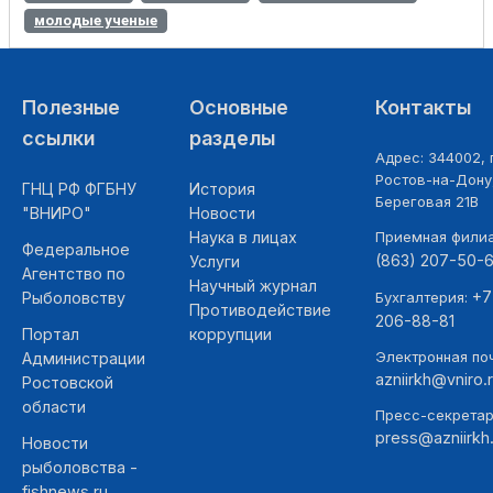
молодые ученые
Полезные
Основные
Контакты
ссылки
разделы
Адрес: 344002, г
Ростов-на-Дону,
ГНЦ РФ ФГБНУ
История
Береговая 21В
"ВНИРО"
Новости
Наука в лицах
Приемная фили
Федеральное
(863) 207-50-
Услуги
Агентство по
Научный журнал
+7
Рыболовству
Бухгалтерия:
Противодействие
206-88-81
Портал
коррупции
Электронная поч
Администрации
azniirkh@vniro.
Ростовской
области
Пресс-секретар
press@azniirkh.
Новости
рыболовства -
fishnews.ru