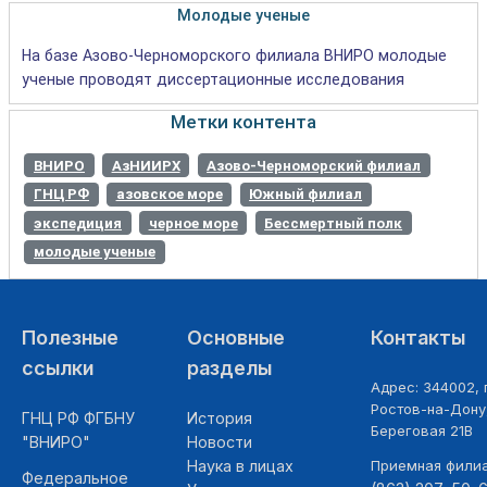
Молодые ученые
На базе Азово-Черноморского филиала ВНИРО молодые
ученые проводят диссертационные исследования
Метки контента
ВНИРО
АзНИИРХ
Азово-Черноморский филиал
ГНЦ РФ
азовское море
Южный филиал
экспедиция
черное море
Бессмертный полк
молодые ученые
Полезные
Основные
Контакты
ссылки
разделы
Адрес: 344002, г
Ростов-на-Дону,
ГНЦ РФ ФГБНУ
История
Береговая 21В
"ВНИРО"
Новости
Наука в лицах
Приемная фили
Федеральное