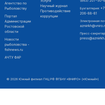
(863) 207-50-
Услуги
Агентство по
Научный журнал
+7
Рыболовству
Бухгалтерия:
Противодействие
206-88-81
Портал
коррупции
Электронная поч
Администрации
azniirkh@vniro.
Ростовской
области
Пресс-секретар
press@azniirkh.
Новости
рыболовства -
fishnews.ru
АЧТУ ФАР
©
2026
Южный филиал ГНЦ РФ ФГБНУ «ВНИРО» («Южный»)