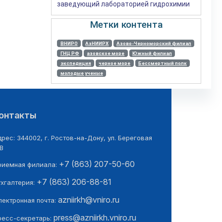
заведующий лабораторией гидрохимии
Метки контента
ВНИРО
АзНИИРХ
Азово-Черноморский филиал
ГНЦ РФ
азовское море
Южный филиал
экспедиция
черное море
Бессмертный полк
молодые ученые
онтакты
рес: 344002, г. Ростов-на-Дону, ул. Береговая
В
+7 (863) 207-50-60
риемная филиала:
+7 (863) 206-88-81
ухгалтерия:
azniirkh@vniro.ru
лектронная почта:
press@azniirkh.vniro.ru
ресс-секретарь: