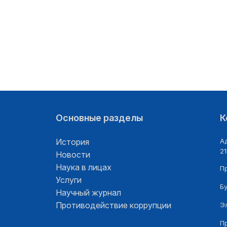
Основные разделы
К
История
Ад
21
Новости
Наука в лицах
П
Услуги
Б
Научный журнал
Противодействие коррупции
Э
П