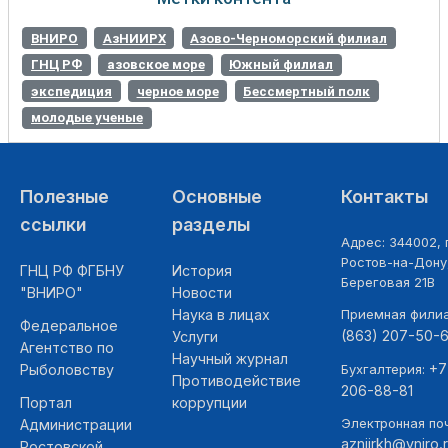
ВНИРО
АзНИИРХ
Азово-Черноморский филиал
ГНЦ РФ
азовское море
Южный филиал
экспедиция
черное море
Бессмертный полк
молодые ученые
Полезные
Основные
Контакты
ссылки
разделы
Адрес: 344002, г
Ростов-на-Дону,
ГНЦ РФ ФГБНУ
История
Береговая 21В
"ВНИРО"
Новости
Наука в лицах
Приемная фили
Федеральное
(863) 207-50-
Услуги
Агентство по
Научный журнал
+7
Рыболовству
Бухгалтерия:
Противодействие
206-88-81
Портал
коррупции
Электронная поч
Администрации
azniirkh@vniro.
Ростовской