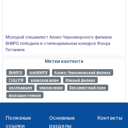
Молодой специалист Азово-Черноморского филиала
ВНИРО победила в стипендиальном конкурсе Фонда
Потанина
Метки контента
ВНИРО
АзНИИРХ
Азово-Черноморский филиал
ГНЦ РФ
азовское море
Южный филиал
экспедиция
черное море
Бессмертный полк
молодые ученые
Полезные
Основные
Контакты
ссылки
разделы