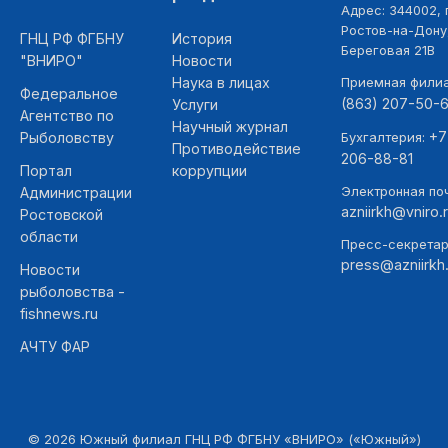
Адрес: 344002, г
Ростов-на-Дону,
ГНЦ РФ ФГБНУ
История
Береговая 21В
"ВНИРО"
Новости
Наука в лицах
Приемная фили
Федеральное
(863) 207-50-
Услуги
Агентство по
Научный журнал
+7
Рыболовству
Бухгалтерия:
Противодействие
206-88-81
Портал
коррупции
Электронная поч
Администрации
azniirkh@vniro.
Ростовской
области
Пресс-секретар
press@azniirkh.
Новости
рыболовства -
fishnews.ru
АЧТУ ФАР
©
2026
Южный филиал ГНЦ РФ ФГБНУ «ВНИРО» («Южный»)