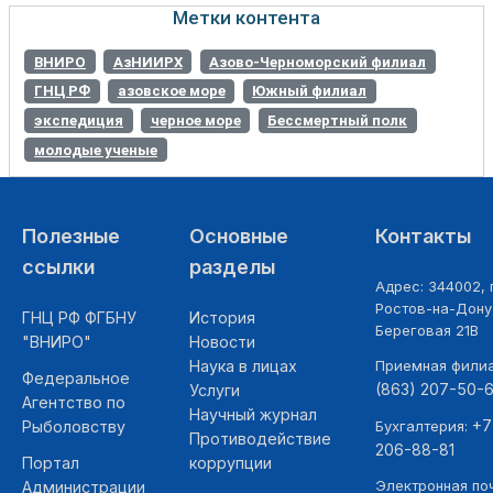
Метки контента
ВНИРО
АзНИИРХ
Азово-Черноморский филиал
ГНЦ РФ
азовское море
Южный филиал
экспедиция
черное море
Бессмертный полк
молодые ученые
Полезные
Основные
Контакты
ссылки
разделы
Адрес: 344002, г
Ростов-на-Дону,
ГНЦ РФ ФГБНУ
История
Береговая 21В
"ВНИРО"
Новости
Наука в лицах
Приемная фили
Федеральное
(863) 207-50-
Услуги
Агентство по
Научный журнал
+7
Рыболовству
Бухгалтерия:
Противодействие
206-88-81
Портал
коррупции
Электронная поч
Администрации