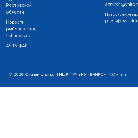
azniirkh@vniro.
Ростовской
области
Пресс-секретар
press@azniirkh.
Новости
рыболовства -
fishnews.ru
АЧТУ ФАР
©
2026
Южный филиал ГНЦ РФ ФГБНУ «ВНИРО» («Южный»)