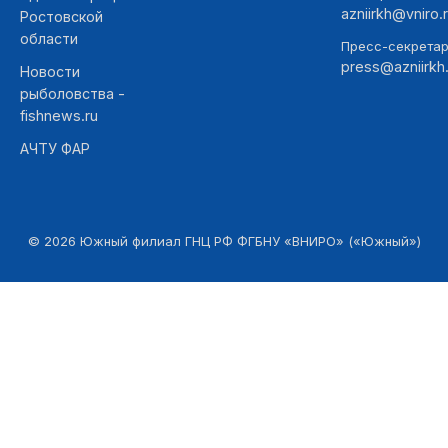
azniirkh@vniro.
Ростовской
области
Пресс-секретар
press@azniirkh.
Новости
рыболовства -
fishnews.ru
АЧТУ ФАР
©
2026
Южный филиал ГНЦ РФ ФГБНУ «ВНИРО» («Южный»)