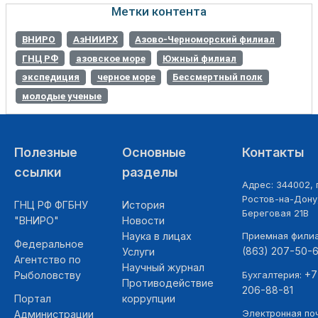
Метки контента
ВНИРО
АзНИИРХ
Азово-Черноморский филиал
ГНЦ РФ
азовское море
Южный филиал
экспедиция
черное море
Бессмертный полк
молодые ученые
Полезные
Основные
Контакты
ссылки
разделы
Адрес: 344002, г
Ростов-на-Дону,
ГНЦ РФ ФГБНУ
История
Береговая 21В
"ВНИРО"
Новости
Наука в лицах
Приемная фили
Федеральное
(863) 207-50-
Услуги
Агентство по
Научный журнал
+7
Рыболовству
Бухгалтерия:
Противодействие
206-88-81
Портал
коррупции
Электронная поч
Администрации