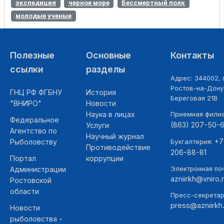
экспедиция
черное море
Бессмертный полк
молодые ученые
Полезные
Основные
Контакты
ссылки
разделы
Адрес: 344002, г
Ростов-на-Дону,
ГНЦ РФ ФГБНУ
История
Береговая 21В
"ВНИРО"
Новости
Наука в лицах
Приемная фили
Федеральное
(863) 207-50-
Услуги
Агентство по
Научный журнал
+7
Рыболовству
Бухгалтерия:
Противодействие
206-88-81
Портал
коррупции
Электронная поч
Администрации
azniirkh@vniro.
Ростовской
области
Пресс-секретар
press@azniirkh.
Новости
рыболовства -