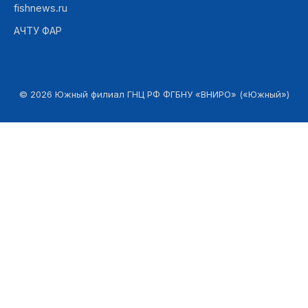
fishnews.ru
АЧТУ ФАР
©
2026
Южный филиал ГНЦ РФ ФГБНУ «ВНИРО» («Южный»)