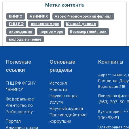
Метки контента
ВНИРО
АзНИИРХ
Азово-Черноморский филиал
ГНЦ РФ
азовское море
Южный филиал
экспедиция
черное море
Бессмертный полк
молодые ученые
Полезные
Основные
Контакты
ссылки
разделы
Адрес: 344002, г
Ростов-на-Дону,
ГНЦ РФ ФГБНУ
История
Береговая 21В
"ВНИРО"
Новости
Наука в лицах
Приемная фили
Федеральное
(863) 207-50-
Услуги
Агентство по
Научный журнал
+7
Рыболовству
Бухгалтерия:
Противодействие
206-88-81
Портал
коррупции
Электронная поч
Администрации