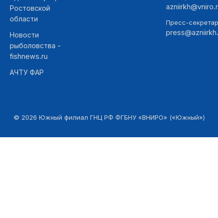
azniirkh@vniro.
Ростовской
области
Пресс-секретар
press@azniirkh.
Новости
рыболовства -
fishnews.ru
АЧТУ ФАР
©
2026
Южный филиал ГНЦ РФ ФГБНУ «ВНИРО» («Южный»)