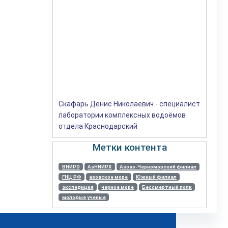
Скафарь Денис Николаевич - специалист
лаборатории комплексных водоёмов
отдела Краснодарский
Метки контента
ВНИРО
АзНИИРХ
Азово-Черноморский филиал
ГНЦ РФ
азовское море
Южный филиал
экспедиция
черное море
Бессмертный полк
молодые ученые