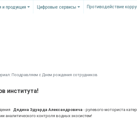
и и продукция
Цифровые сервисы
Противодействие корру
риал: Поздравляем с Днем рождения сотрудников
в института!
ождения
Дядина Эдуарда Александровича
- рулевого-моториста катер
ии аналитического контроля водных экосистем!