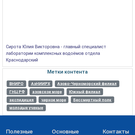
Сирота Юлия Викторовна - главный специалист
лаборатории комплексных водоёмов отдела
Краснодарский
Метки контента
ВНИРО
АзНИИРХ
Азово-Черноморский филиал
ГНЦ РФ
азовское море
Южный филиал
экспедиция
черное море
Бессмертный полк
молодые ученые
Полезные
Основные
Контакты