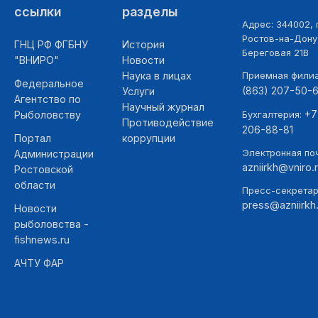
ссылки
разделы
Адрес: 344002, г
Ростов-на-Дону,
ГНЦ РФ ФГБНУ
История
Береговая 21В
"ВНИРО"
Новости
Наука в лицах
Приемная фили
Федеральное
(863) 207-50-
Услуги
Агентство по
Научный журнал
+7
Рыболовству
Бухгалтерия:
Противодействие
206-88-81
Портал
коррупции
Электронная поч
Администрации
azniirkh@vniro.
Ростовской
области
Пресс-секретар
press@azniirkh.
Новости
рыболовства -
fishnews.ru
АЧТУ ФАР