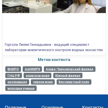
Горгола Лилия Геннадьевна - ведущий специалист
лаборатории аналитического контроля водных экосистем
Метки контента
ВНИРО
АзНИИРХ
Азово-Черноморский филиал
ГНЦ РФ
азовское море
Южный филиал
экспедиция
черное море
Бессмертный полк
молодые ученые
Полезные
Основные
Контакты