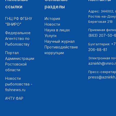
ссылки
разделы
Адрес: 344002, г
Ростов-на-Дону,
ГНЦ РФ ФГБНУ
История
Береговая 21В
"ВНИРО"
Новости
Наука в лицах
Приемная фили
Федеральное
(863) 207-50-
Услуги
Агентство по
Научный журнал
+7
Рыболовству
Бухгалтерия:
Противодействие
206-88-81
Портал
коррупции
Электронная поч
Администрации
azniirkh@vniro.
Ростовской
области
Пресс-секретар
press@azniirkh.
Новости
рыболовства -
fishnews.ru
АЧТУ ФАР