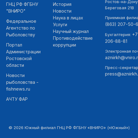
Ростов-на-Дону,
ГНЦ РФ ФГБНУ
История
Береговая 21В
"ВНИРО"
Новости
Наука в лицах
Приемная фили
Федеральное
(863) 207-50-
Услуги
Агентство по
Научный журнал
+7
Рыболовству
Бухгалтерия:
Противодействие
206-88-81
Портал
коррупции
Электронная поч
Администрации
azniirkh@vniro.
Ростовской
области
Пресс-секретар
press@azniirkh.
Новости
рыболовства -
fishnews.ru
АЧТУ ФАР
©
2026
Южный филиал ГНЦ РФ ФГБНУ «ВНИРО» («Южный»)