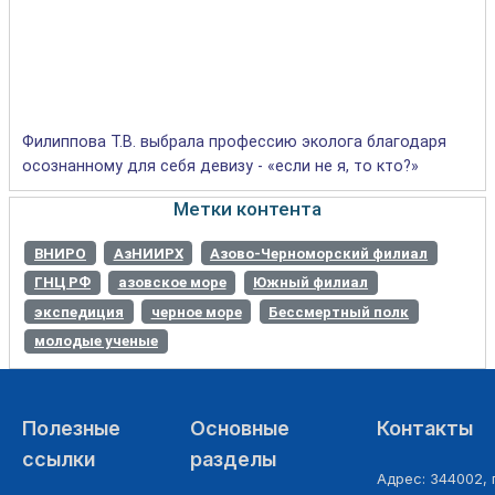
Филиппова Т.В. выбрала профессию эколога благодаря
осознанному для себя девизу - «если не я, то кто?»
Метки контента
ВНИРО
АзНИИРХ
Азово-Черноморский филиал
ГНЦ РФ
азовское море
Южный филиал
экспедиция
черное море
Бессмертный полк
молодые ученые
Полезные
Основные
Контакты
ссылки
разделы
Адрес: 344002, г