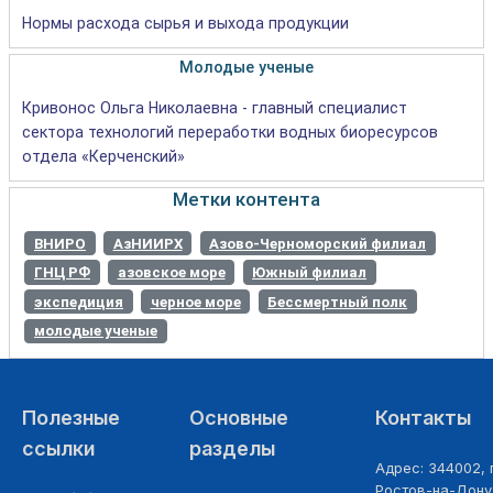
Нормы расхода сырья и выхода продукции
Молодые ученые
Кривонос Ольга Николаевна - главный специалист
сектора технологий переработки водных биоресурсов
отдела «Керченский»
Метки контента
ВНИРО
АзНИИРХ
Азово-Черноморский филиал
ГНЦ РФ
азовское море
Южный филиал
экспедиция
черное море
Бессмертный полк
молодые ученые
Полезные
Основные
Контакты
ссылки
разделы
Адрес: 344002, г
Ростов-на-Дону,