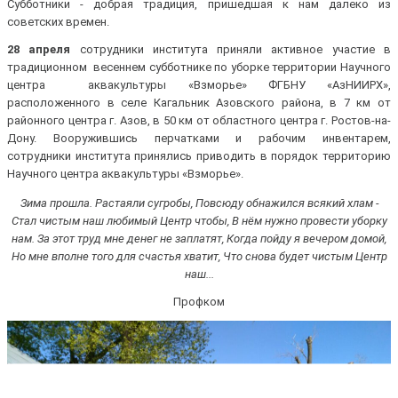
Субботники - добрая традиция, пришедшая к нам далеко из
советских времен.
28 апреля
сотрудники института приняли активное участие в
традиционном весеннем субботнике по уборке территории Научного
центра аквакультуры «Взморье» ФГБНУ «АзНИИРХ»,
расположенного в селе Кагальник Азовского района, в 7 км от
районного центра г. Азов, в 50 км от областного центра г. Ростов-на-
Дону. Вооружившись перчатками и рабочим инвентарем,
сотрудники института принялись приводить в порядок территорию
Научного центра аквакультуры «Взморье».
Зима прошла. Растаяли сугробы, Повсюду обнажился всякий хлам -
Стал чистым наш любимый Центр чтобы, В нём нужно провести уборку
нам. За этот труд мне денег не заплатят, Когда пойду я вечером домой,
Но мне вполне того для счастья хватит, Что снова будет чистым Центр
наш...
Профком