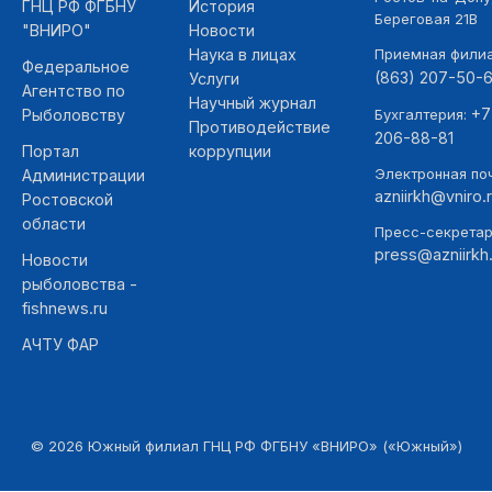
ГНЦ РФ ФГБНУ
История
Береговая 21В
"ВНИРО"
Новости
Наука в лицах
Приемная фили
Федеральное
(863) 207-50-
Услуги
Агентство по
Научный журнал
+7
Рыболовству
Бухгалтерия:
Противодействие
206-88-81
Портал
коррупции
Электронная поч
Администрации
azniirkh@vniro.
Ростовской
области
Пресс-секретар
press@azniirkh.
Новости
рыболовства -
fishnews.ru
АЧТУ ФАР
©
2026
Южный филиал ГНЦ РФ ФГБНУ «ВНИРО» («Южный»)