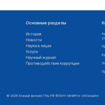
Основные разделы
К
История
Ад
21
Новости
Наука в лицах
П
Услуги
Б
Научный журнал
Противодействие коррупции
Э
П
©
2026
Южный филиал ГНЦ РФ ФГБНУ «ВНИРО» («Южный»)