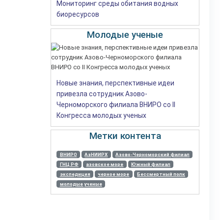
Мониторинг среды обитания водных
биоресурсов
Молодые ученые
Новые знания, перспективные идеи
привезла сотрудник Азово-
Черноморского филиала ВНИРО со II
Конгресса молодых ученых
Метки контента
ВНИРО
АзНИИРХ
Азово-Черноморский филиал
ГНЦ РФ
азовское море
Южный филиал
экспедиция
черное море
Бессмертный полк
молодые ученые