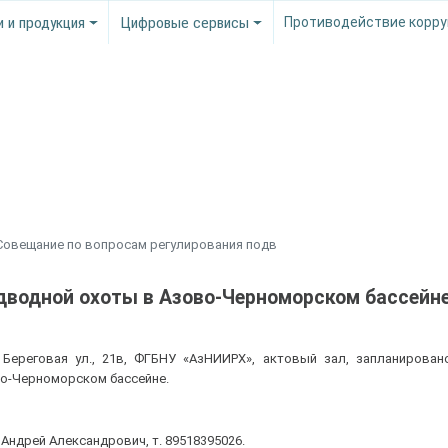
и и продукция
Цифровые сервисы
Противодействие корру
Совещание по вопросам регулирования подв
дводной охоты в Азово-Черноморском бассейн
у, Береговая ул., 21в, ФГБНУ «АзНИИРХ», актовый зал, запланирова
во-Черноморском бассейне.
Андрей Александрович, т. 89518395026.