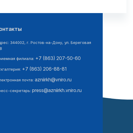
онтакты
рес: 344002, г. Ростов-на-Дону, ул. Береговая
В
+7 (863) 207-50-60
риемная филиала:
+7 (863) 206-88-81
ухгалтерия:
azniirkh@vniro.ru
лектронная почта:
press@azniirkh.vniro.ru
ресс-секретарь: