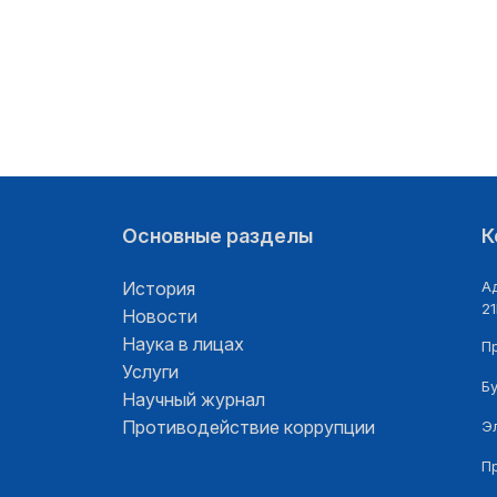
Основные разделы
К
История
Ад
21
Новости
Наука в лицах
П
Услуги
Б
Научный журнал
Противодействие коррупции
Э
П