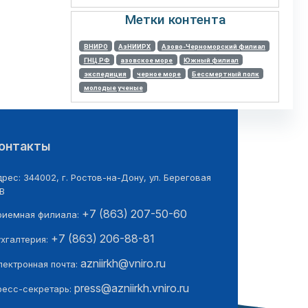
Метки контента
ВНИРО
АзНИИРХ
Азово-Черноморский филиал
ГНЦ РФ
азовское море
Южный филиал
экспедиция
черное море
Бессмертный полк
молодые ученые
онтакты
рес: 344002, г. Ростов-на-Дону, ул. Береговая
В
+7 (863) 207-50-60
риемная филиала:
+7 (863) 206-88-81
ухгалтерия:
azniirkh@vniro.ru
лектронная почта:
press@azniirkh.vniro.ru
ресс-секретарь: