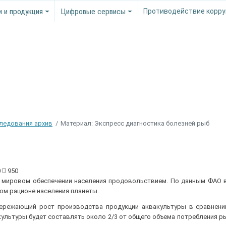
и и продукция
Цифровые сервисы
Противодействие корру
следования архив
Материал: Экспресс диагностика болезней рыб
0
950
мировом обеспечении населения продовольствием. По данным ФАО в 
ом рационе населения планеты.
ережающий рост производства продукции аквакультуры в сравнени
ультуры будет составлять около 2/3 от общего объема потребления ры