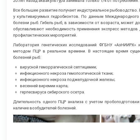
20 лет назад аквакультура занимала только 1/4 от потребления.
Все большее развитие получает индустриальное рыбоводство. 
у культивируемых гидробионтов. По данным Международного
болезни рыб. Гибель рыб, в зависимости от возраста, может до
обуславливают необходимость применения экспресс методов д
профилактических мероприятий.
Лаборатория генетических исследований ФГБНУ «АзНИИРХ» 
методом ПЦР в реальном времени. В настоящее время суще
болезней рыб:
вирусной геморрагической септицемии;
инфекционного некроза гемопоэтической ткани;
инфекционного некроза поджелудочной железы;
весенней виремии карпа;
герпесвируса сибирского осетра.
Длительность одного ПЦР анализа с учетом пробоподготовки 
наличие возбудителей болезней.