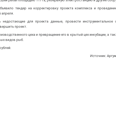
сшей рыбы площадью 117 га, резервную электростанцию и другие соор
бъявило тендер на корректировку проекта комплекса и проведени
 апреля.
ь недостающие для проекта данные, провести инструментальное 
авершить проект.
зводственного цеха и превращение его в крытый цех инкубации, а та
вых видов рыб.
рублей.
Источник: Аргу