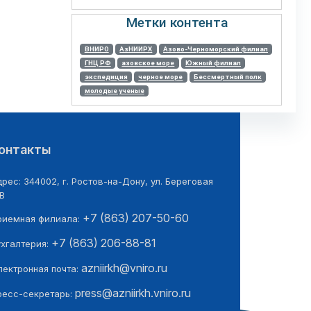
Метки контента
ВНИРО
АзНИИРХ
Азово-Черноморский филиал
ГНЦ РФ
азовское море
Южный филиал
экспедиция
черное море
Бессмертный полк
молодые ученые
онтакты
рес: 344002, г. Ростов-на-Дону, ул. Береговая
В
+7 (863) 207-50-60
риемная филиала:
+7 (863) 206-88-81
ухгалтерия:
azniirkh@vniro.ru
лектронная почта:
press@azniirkh.vniro.ru
ресс-секретарь: