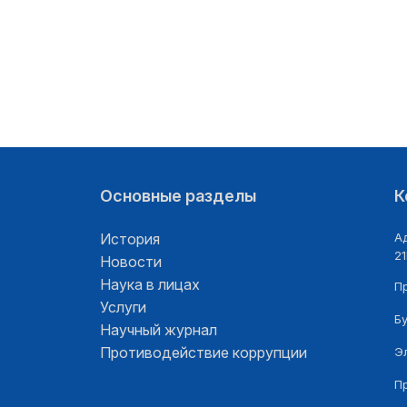
Основные разделы
К
История
Ад
21
Новости
Наука в лицах
П
Услуги
Б
Научный журнал
Противодействие коррупции
Э
П