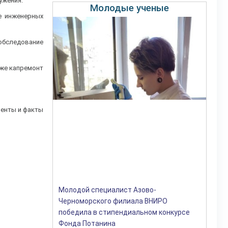
ужения.
Молодые ученые
е инженерных
обследование
кже капремонт
менты и факты
Молодой специалист Азово-
Черноморского филиала ВНИРО
победила в стипендиальном конкурсе
Фонда Потанина