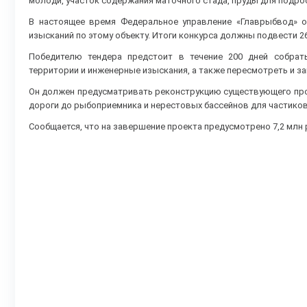
молоди, участок содержания маточного стада, пруды для подро
В настоящее время Федеральное управление «Главрыбвод» о
изысканий по этому объекту. Итоги конкурса должны подвести 26
Победителю тендера предстоит в течение 200 дней собрат
территории и инженерные изыскания, а также пересмотреть и з
Он должен предусматривать реконструкцию существующего прои
дороги до рыбоприемника и нерестовых бассейнов для частико
Сообщается, что на завершение проекта предусмотрено 7,2 млн 