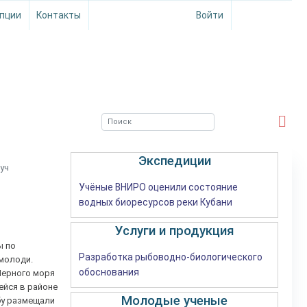
пции
Контакты
Войти
ЮЖНЫЙ ФИЛИАЛ
ФГБНУ ВНИРО
Экспедиции
уч
Учёные ВНИРО оценили состояние
водных биоресурсов реки Кубани
Услуги и продукция
ы по
Разработка рыбоводно-биологического
молоди.
обоснования
Черного моря
ейся в районе
Молодые ученые
бу размещали