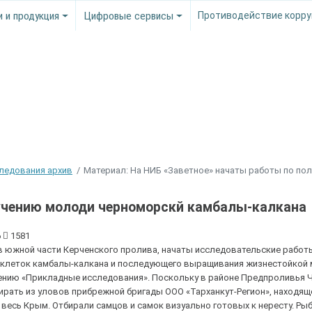
и и продукция
Цифровые сервисы
Противодействие корру
следования архив
Материал: На НИБ «Заветное» начаты работы по пол
лучению молоди черноморскй камбалы-калкана
6
1581
в южной части Керченского пролива, начаты исследовательские работ
 клеток камбалы-калкана и последующего выращивания жизнестойкой 
ению «Прикладные исследования».
Поскольку в районе Предпроливья 
рать из уловов прибрежной бригады ООО «Тарханкут-Регион», находящ
 весь Крым. Отбирали самцов и самок визуально готовых к нересту. Ры