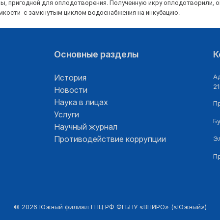
ры, пригодной для оплодотворения. Полученную икру оплодотворили, 
 емкости с замкнутым циклом водоснабжения на инкубацию.
Основные разделы
К
История
Ад
21
Новости
Наука в лицах
П
Услуги
Б
Научный журнал
Противодействие коррупции
Э
П
©
2026
Южный филиал ГНЦ РФ ФГБНУ «ВНИРО» («Южный»)