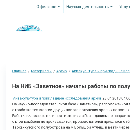
О филиале
Научная деятельность
Услуг
Главная
Материалы
Архив
Аквакультура и прикладные ис
На НИБ «Заветное» начаты работы по по
Аквакультура и прикладные исследования архив
23.04.2018 04:0
На научно-исследовательской базе «Заветное», расположенной 
отработке технологии двуциклового получения зрелых половых
Работы выполняются в соответствии с Госзаданием по направл
отлов камбалы не производится, производителей пришлось отби
Тарханкутского полуострова на м.Большой Атлеш, и везти через