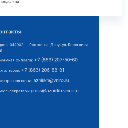
определили
онтакты
рес: 344002, г. Ростов-на-Дону, ул. Береговая
В
+7 (863) 207-50-60
риемная филиала:
+7 (863) 206-88-81
ухгалтерия:
azniirkh@vniro.ru
лектронная почта:
press@azniirkh.vniro.ru
ресс-секретарь: