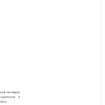
чной системой
х зрелости.
У
учить