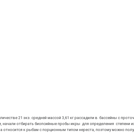
честве 21 экз. средней массой 3,61 кг рассадили в бассейны с прото
, начали отбирать биопсийные пробы икры для определения степени и
ала относится к рыбам с порционным типом нереста, поэтому можно пол