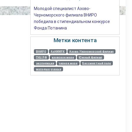
Молодой специалист Азово-
Черноморского филиала ВНИРО
победила в стипендиальном конкурсе
Фонда Потанина
Метки контента
ВНИРО
АзНИИРХ
Азово-Черноморский филиал
ГНЦ РФ
азовское море
Южный филиал
экспедиция
черное море
Бессмертный полк
молодые ученые