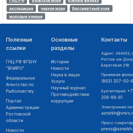
ГНЦ РФ
азовское море
Южный филиал
экспедиция
черное море
Бессмертный полк
молодые ученые
Полезные
Основные
Контакты
ссылки
разделы
Адрес: 344002, г
Ростов-на-Дону,
ГНЦ РФ ФГБНУ
История
Береговая 21В
"ВНИРО"
Новости
Наука в лицах
Приемная фили
Федеральное
(863) 207-50-
Услуги
Агентство по
Научный журнал
+7
Рыболовству
Бухгалтерия:
Противодействие
206-88-81
Портал
коррупции
Электронная поч
Администрации
azniirkh@vniro.
Ростовской
области
Пресс-секретар
press@azniirkh.
Новости