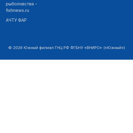
рыболовства -
fishnews.ru
АЧТУ ФАР
©
2026
Южный филиал ГНЦ РФ ФГБНУ «ВНИРО» («Южный»)