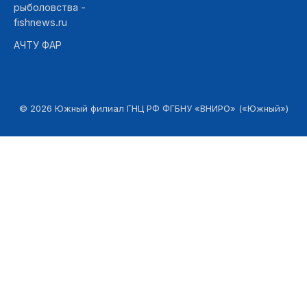
рыболовства -
fishnews.ru
АЧТУ ФАР
©
2026
Южный филиал ГНЦ РФ ФГБНУ «ВНИРО» («Южный»)