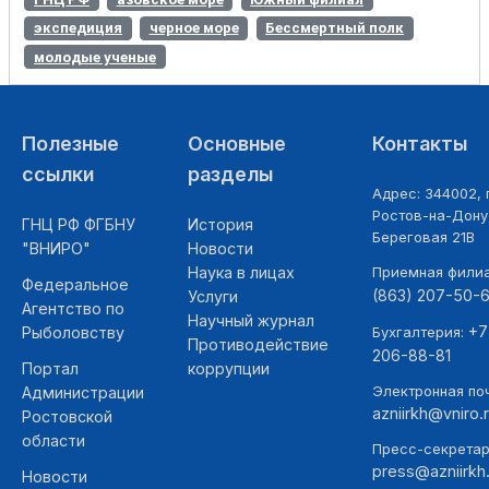
экспедиция
черное море
Бессмертный полк
молодые ученые
Полезные
Основные
Контакты
ссылки
разделы
Адрес: 344002, г
Ростов-на-Дону,
ГНЦ РФ ФГБНУ
История
Береговая 21В
"ВНИРО"
Новости
Наука в лицах
Приемная фили
Федеральное
(863) 207-50-
Услуги
Агентство по
Научный журнал
+7
Рыболовству
Бухгалтерия:
Противодействие
206-88-81
Портал
коррупции
Электронная поч
Администрации
azniirkh@vniro.
Ростовской
области
Пресс-секретар
press@azniirkh.
Новости