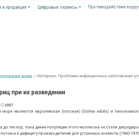
и и продукция
Цифровые сервисы
Противодействие корру
следования архив
Материал: Проблемы инфекционных заболеваний ус
иц при их разведении
8
6887
 море являются европейская (плоская) (
Ostrea edulis
) и тихоокеанск
а до тех пор, пока дикие популяции этого моллюска не стали деградиро
а потом и к дефициту производителей для устричных хозяйств (1960-197