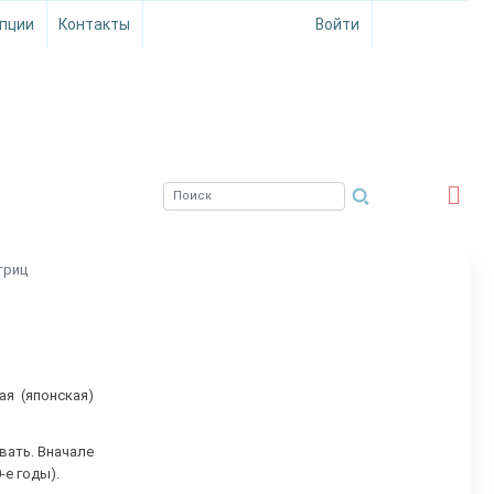
пции
Контакты
Войти
ЮЖНЫЙ ФИЛИАЛ
ФГБНУ ВНИРО
триц
ая (японская)
вать. Вначале
0-е
годы
).