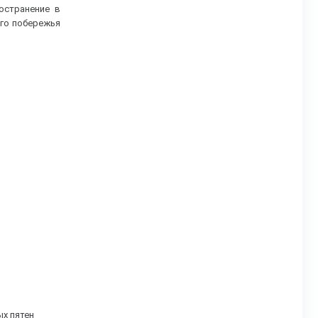
остранение в
ого побережья
ых пятен