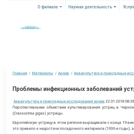
О филиале
Научная деятельность
Услуг
Главная
Материалы
Архив
Аквакультура и прикладные ис
Проблемы инфекционных заболеваний устр
Аквакультура и прикладные исследования архив
22.01.2018 08:3
Перспективными объектами культивирования устриц в Черном
(
Crassostrea gigas
) устрицы.
Европейскую устрицу в этом регионе выращивали с конца 19 век
это привело к недостаче посадочного материала
(1930-
е годы), 