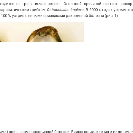
одится на грани исчезновения. Основной причиной считают распр
 паразитическим грибком
Ostracoblabe implexa.
В 2000-х годах у крымск
100 % устриц с явными признаками раковинной болезни (рис. 1).
кими) признаками раковинной болезни. Видны повреждения в виде темн