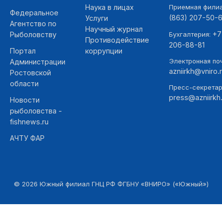
Наука в лицах
Приемная фили
Федеральное
(863) 207-50-
Услуги
Агентство по
Научный журнал
+7
Рыболовству
Бухгалтерия:
Противодействие
206-88-81
Портал
коррупции
Электронная поч
Администрации
azniirkh@vniro.
Ростовской
области
Пресс-секретар
press@azniirkh.
Новости
рыболовства -
fishnews.ru
АЧТУ ФАР
©
2026
Южный филиал ГНЦ РФ ФГБНУ «ВНИРО» («Южный»)