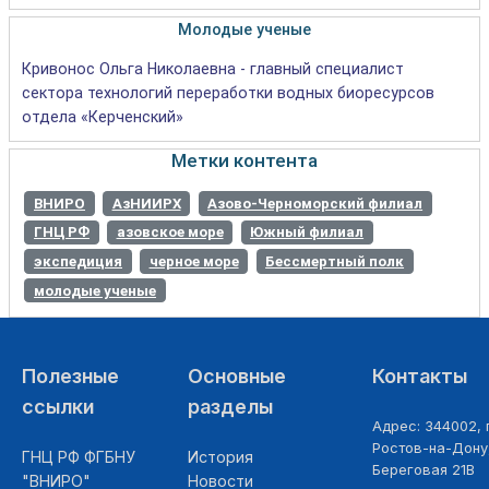
Молодые ученые
Кривонос Ольга Николаевна - главный специалист
сектора технологий переработки водных биоресурсов
отдела «Керченский»
Метки контента
ВНИРО
АзНИИРХ
Азово-Черноморский филиал
ГНЦ РФ
азовское море
Южный филиал
экспедиция
черное море
Бессмертный полк
молодые ученые
Полезные
Основные
Контакты
ссылки
разделы
Адрес: 344002, г
Ростов-на-Дону,
ГНЦ РФ ФГБНУ
История
Береговая 21В
"ВНИРО"
Новости