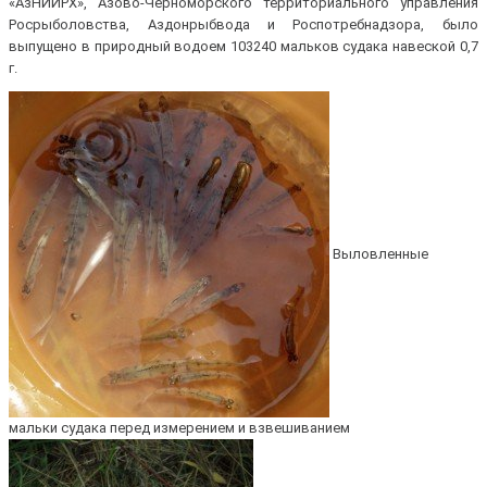
«АзНИИРХ», Азово-Черноморского территориального управления
Росрыболовства, Аздонрыбвода и Роспотребнадзора, было
выпущено в природный водоем 103240 мальков судака навеской 0,7
г.
Выловленные
мальки судака перед измерением и взвешиванием