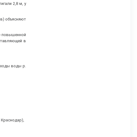
гали 2,8 м, у
ов) объясняют
же повышенной
оставляющей в
сходы воды р.
. Краснодар),