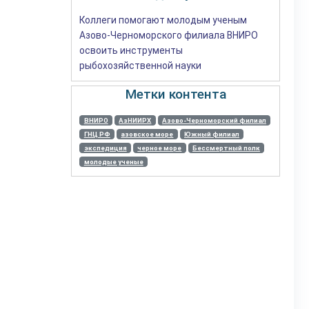
Коллеги помогают молодым ученым
Азово-Черноморского филиала ВНИРО
освоить инструменты
рыбохозяйственной науки
Метки контента
ВНИРО
АзНИИРХ
Азово-Черноморский филиал
ГНЦ РФ
азовское море
Южный филиал
экспедиция
черное море
Бессмертный полк
молодые ученые