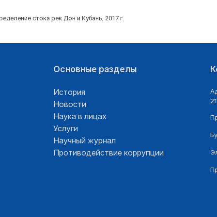
еделение стока рек Дон и Кубань, 2017 г.
Основные разделы
К
История
Ад
21
Новости
Наука в лицах
П
Услуги
Б
Научный журнал
Противодействие коррупции
Э
П