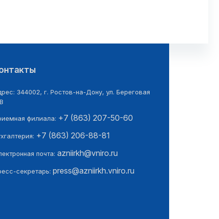
онтакты
рес: 344002, г. Ростов-на-Дону, ул. Береговая
В
+7 (863) 207-50-60
риемная филиала:
+7 (863) 206-88-81
ухгалтерия:
azniirkh@vniro.ru
лектронная почта:
press@azniirkh.vniro.ru
ресс-секретарь: