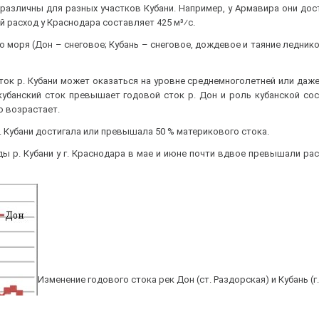
различны для разных участков Кубани. Например, у Армавира они дости
ой расход у Краснодара составляет 425 м³⁄с.
 моря (Дон – снеговое; Кубань – снеговое, дождевое и таяние ледник
ток р. Кубани может оказаться на уровне среднемноголетней или да
 кубанский сток превышает годовой сток р. Дон и роль кубанской с
 возрастает.
ка р. Кубани достигала или превышала 50 % материкового стока.
ды р. Кубани у г. Краснодара в мае и июне почти вдвое превышали ра
Изменение годового стока рек Дон (ст. Раздорская) и Кубань (г