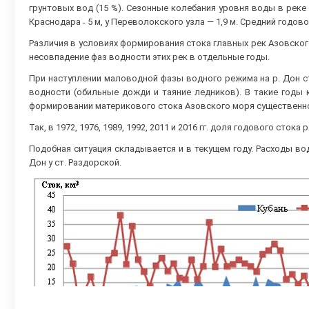
грунтовых вод (15 %). Сезонные колебания уровня воды в реке 
Краснодара ˗ 5 м, у Переволокского узла — 1,9 м. Средний годов
Различия в условиях формирования стока главных рек Азовского
несовпадение фаз водности этих рек в отдельные годы.
При наступлении маловодной фазы водного режима на р. Дон с
водности (обильные дожди и таяние ледников). В такие годы
формировании материкового стока Азовского моря существенно
Так, в 1972, 1976, 1989, 1992, 2011 и 2016 гг. доля годового сто
Подобная ситуация складывается и в текущем году. Расходы во
Дон у ст. Раздорской.