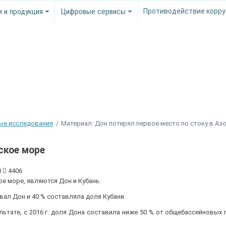
и и продукция
Цифровые сервисы
Противодействие корру
ые исследования
Материал: Дон потерял первое место по стоку в Аз
ское море
8
4406
 море, являются Дон и Кубань.
ал Дон и 40 % составляла доля Кубани.
ьтате, с 2016 г. доля Дона составила ниже 50 % от общебассейновых 