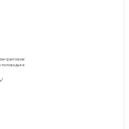
бом грунтовом
о половодья и
3
м
.