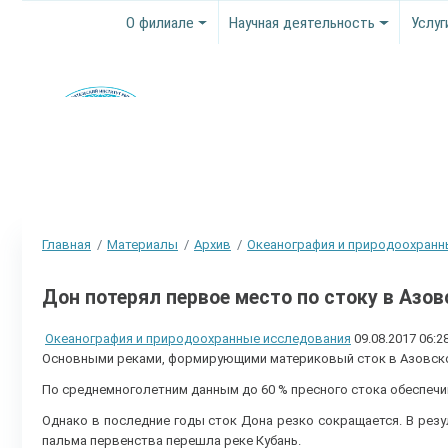
О филиале
Научная деятельность
Услуг
Главная
Материалы
Архив
Океанография и природоохранн
Дон потерял первое место по стоку в Азов
Океанография и природоохранные исследования
09.08.2017 06:2
Основными реками, формирующими материковый сток в Азовское
По среднемноголетним данным до 60 % пресного стока обеспечив
Однако в последние годы сток Дона резко сокращается. В резул
пальма первенства перешла реке Кубань.