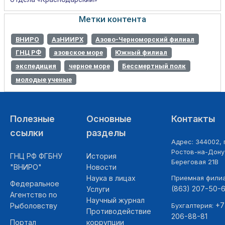
Метки контента
ВНИРО
АзНИИРХ
Азово-Черноморский филиал
ГНЦ РФ
азовское море
Южный филиал
экспедиция
черное море
Бессмертный полк
молодые ученые
Полезные
Основные
Контакты
ссылки
разделы
Адрес: 344002, г
Ростов-на-Дону,
ГНЦ РФ ФГБНУ
История
Береговая 21В
"ВНИРО"
Новости
Наука в лицах
Приемная фили
Федеральное
(863) 207-50-
Услуги
Агентство по
Научный журнал
+7
Рыболовству
Бухгалтерия:
Противодействие
206-88-81
Портал
коррупции