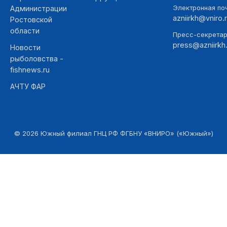
Электронная поч
Администрации
azniirkh@vniro.
Ростовской
области
Пресс-секретар
press@azniirkh.
Новости
рыболовства -
fishnews.ru
АЧТУ ФАР
©
2026
Южный филиал ГНЦ РФ ФГБНУ «ВНИРО» («Южный»)