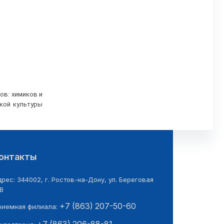
ов: химиков и
ской культуры
онтакты
рес: 344002, г. Ростов-на-Дону, ул. Береговая
В
+7 (863) 207-50-60
риемная филиала: