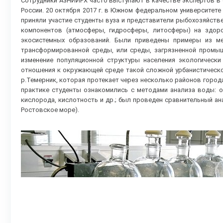
Сотрудники АзНИИРХ часто выступают в качестве экспертов в 
России. 20 октября 2017 г. в Южном федеральном университет
приняли участие студенты вуза и представители рыбохозяйств
компонентов (атмосферы, гидросферы, литосферы) на здор
экосистемных образований. Были приведены примеры из ме
трансформированной среды, или среды, загрязненной промы
изменение популяционной структуры населения экологическ
отношения к окружающей среде такой сложной урбанистическо
р.Темерник, которая протекает через несколько районов города
практике студенты ознакомились с методами анализа воды: о
кислорода, кислотность и др.; был проведен сравнительный ана
Ростовское море).