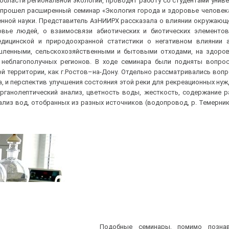
области региональной экологии, проводят работу со студентами унив
е прошел расширенный семинар «Экология города и здоровье человек
енной науки. Представитель АзНИИРХ рассказала о влиянии окружающ
овье людей, о взаимосвязи абиотических и биотических элементо
дицинской и природоохранной статистики о негативном влиянии а
шленными, сельскохозяйственными и бытовыми отходами, на здоров
и неблагополучных регионов. В ходе семинара были подняты вопро
й территории, как г.Ростов–на-Дону. Отдельно рассматривались воп
, и перспектив улучшения состояния этой реки для рекреационных нуж
рганолептический анализ, цветность воды, жесткость, содержание 
лиз вод, отобранных из разных источников (водопровод, р. Темерник,
Подобные семинары, помимо познав