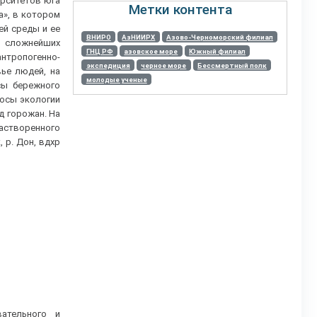
ерситетов юга
Метки контента
а», в котором
ей среды и ее
ВНИРО
АзНИИРХ
Азово-Черноморский филиал
в сложнейших
ГНЦ РФ
азовское море
Южный филиал
нтропогенно-
экспедиция
черное море
Бессмертный полк
ье людей, на
молодые ученые
сы бережного
росы экологии
д горожан. На
растворенного
 р. Дон, вдхр
ательного и