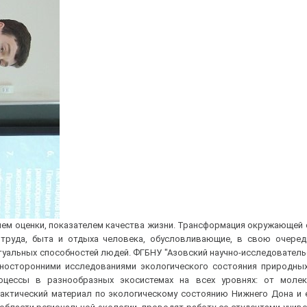
ием оценки, показателем качества жизни. Трансформация окружающей
я труда, быта и отдыха человека, обусловливающие, в свою очеред
туальных способностей людей. ФГБНУ "Азовский научно-исследователь
зносторонними исследованиями экологического состояния природны
цессы в разнообразных экосистемах на всех уровнях: от молек
фактический материал по экологическому состоянию Нижнего Дона и 