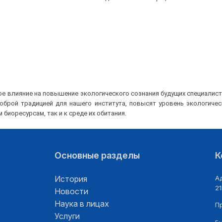
е влияние на повышение экологического сознания будущих специалист
доброй традицией для нашего института, повысят уровень экологиче
биоресурсам, так и к среде их обитания.
Основные разделы
К
История
Ад
21
Новости
Наука в лицах
П
Услуги