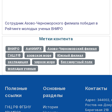
Сотрудник Азово-Черноморского филиала победил в
Рейтинге молодых ученых ВНИРО
Метки контента
ВНИРО
АзНИИРХ
Азово-Черноморский филиал
ГНЦ РФ
азовское море
Южный филиал
экспедиция
черное море
Бессмертный полк
молодые ученые
Полезные
Основные
Контакты
ссылки
разделы
Адрес: 344002, г
Ростов-на-Дону,
ГНЦ РФ ФГБНУ
История
Береговая 21В