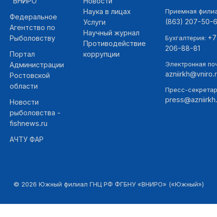
"ВНИРО"
Новости
Наука в лицах
Приемная фили
Федеральное
(863) 207-50-
Услуги
Агентство по
Научный журнал
+7
Рыболовству
Бухгалтерия:
Противодействие
206-88-81
Портал
коррупции
Электронная поч
Администрации
azniirkh@vniro.
Ростовской
области
Пресс-секретар
press@azniirkh.
Новости
рыболовства -
fishnews.ru
АЧТУ ФАР
©
2026
Южный филиал ГНЦ РФ ФГБНУ «ВНИРО» («Южный»)