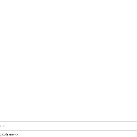
на!
кой науки!