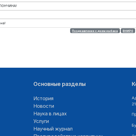
ЛОНЧИНА!
на!
Поздравление с днем рыбака
ВНИРО
Основные разделы
К
История
Ад
21
Новости
Наука в лицах
П
Услуги
Б
Научный журнал