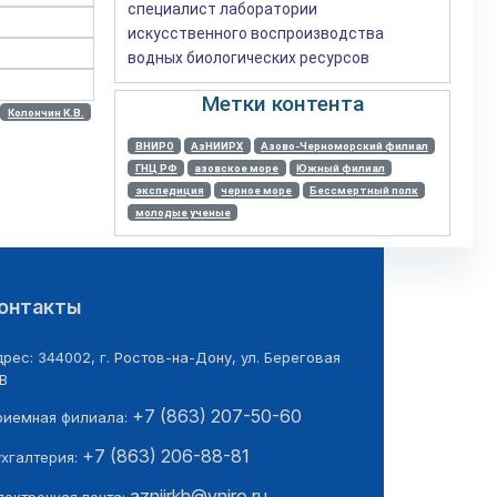
специалист лаборатории
искусственного воспроизводства
водных биологических ресурсов
Метки контента
Колончин К.В.
ВНИРО
АзНИИРХ
Азово-Черноморский филиал
ГНЦ РФ
азовское море
Южный филиал
экспедиция
черное море
Бессмертный полк
молодые ученые
онтакты
рес: 344002, г. Ростов-на-Дону, ул. Береговая
В
+7 (863) 207-50-60
риемная филиала:
+7 (863) 206-88-81
ухгалтерия:
azniirkh@vniro.ru