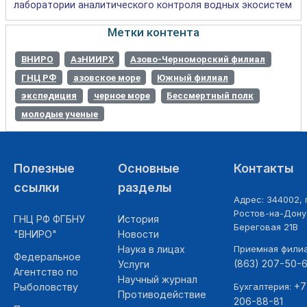
лаборатории аналитического контроля водных экосистем
Метки контента
ВНИРО
АзНИИРХ
Азово-Черноморский филиал
ГНЦ РФ
азовское море
Южный филиал
экспедиция
черное море
Бессмертный полк
молодые ученые
Полезные
Основные
Контакты
ссылки
разделы
Адрес: 344002, г
Ростов-на-Дону,
ГНЦ РФ ФГБНУ
История
Береговая 21В
"ВНИРО"
Новости
Наука в лицах
Приемная фили
Федеральное
(863) 207-50-
Услуги
Агентство по
Научный журнал
+7
Рыболовству
Бухгалтерия:
Противодействие
206-88-81