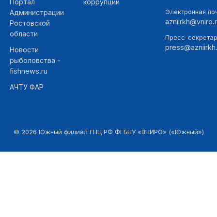
Портал
коррупции
Электронная поч
Администрации
azniirkh@vniro.
Ростовской
области
Пресс-секретар
press@azniirkh.
Новости
рыболовства -
fishnews.ru
АЧТУ ФАР
©
2026
Южный филиал ГНЦ РФ ФГБНУ «ВНИРО» («Южный»)