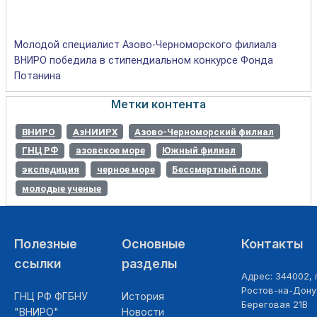
Молодой специалист Азово-Черноморского филиала
ВНИРО победила в стипендиальном конкурсе Фонда
Потанина
Метки контента
ВНИРО
АзНИИРХ
Азово-Черноморский филиал
ГНЦ РФ
азовское море
Южный филиал
экспедиция
черное море
Бессмертный полк
молодые ученые
Полезные
Основные
Контакты
ссылки
разделы
Адрес: 344002, г
Ростов-на-Дону,
ГНЦ РФ ФГБНУ
История
Береговая 21В
"ВНИРО"
Новости