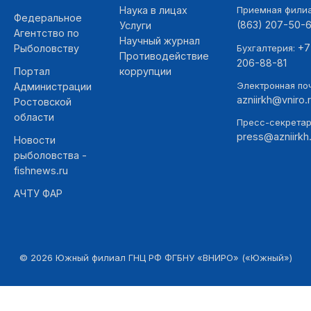
Наука в лицах
Приемная фили
Федеральное
(863) 207-50-
Услуги
Агентство по
Научный журнал
+7
Рыболовству
Бухгалтерия:
Противодействие
206-88-81
Портал
коррупции
Электронная поч
Администрации
azniirkh@vniro.
Ростовской
области
Пресс-секретар
press@azniirkh.
Новости
рыболовства -
fishnews.ru
АЧТУ ФАР
©
2026
Южный филиал ГНЦ РФ ФГБНУ «ВНИРО» («Южный»)