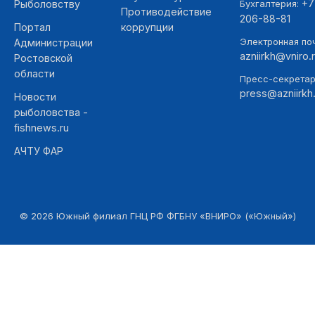
+7
Рыболовству
Бухгалтерия:
Противодействие
206-88-81
Портал
коррупции
Электронная поч
Администрации
azniirkh@vniro.
Ростовской
области
Пресс-секретар
press@azniirkh.
Новости
рыболовства -
fishnews.ru
АЧТУ ФАР
©
2026
Южный филиал ГНЦ РФ ФГБНУ «ВНИРО» («Южный»)