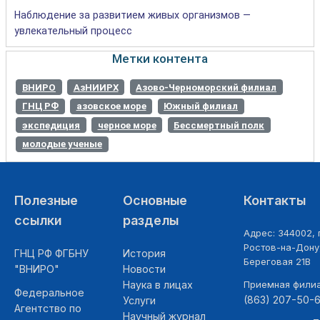
Наблюдение за развитием живых организмов —
увлекательный процесс
Метки контента
ВНИРО
АзНИИРХ
Азово-Черноморский филиал
ГНЦ РФ
азовское море
Южный филиал
экспедиция
черное море
Бессмертный полк
молодые ученые
Полезные
Основные
Контакты
ссылки
разделы
Адрес: 344002, г
Ростов-на-Дону,
ГНЦ РФ ФГБНУ
История
Береговая 21В
"ВНИРО"
Новости
Наука в лицах
Приемная фили
Федеральное
(863) 207-50-
Услуги
Агентство по
Научный журнал