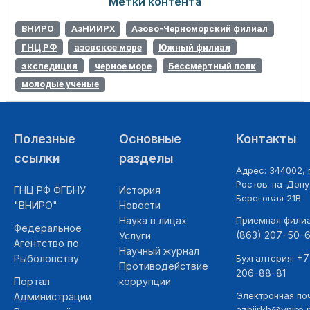
Метки контента
ВНИРО
АзНИИРХ
Азово-Черноморский филиал
ГНЦ РФ
азовское море
Южный филиал
экспедиция
черное море
Бессмертный полк
молодые ученые
Полезные
Основные
Контакты
ссылки
разделы
Адрес: 344002, г
Ростов-на-Дону,
ГНЦ РФ ФГБНУ
История
Береговая 21В
"ВНИРО"
Новости
Наука в лицах
Приемная фили
Федеральное
(863) 207-50-
Услуги
Агентство по
Научный журнал
+7
Рыболовству
Бухгалтерия:
Противодействие
206-88-81
Портал
коррупции
Электронная поч
Администрации
azniirkh@vniro.