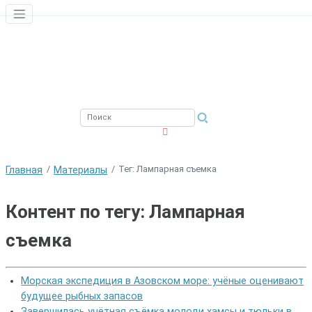
ЮЖНЫЙ ФИЛИАЛ
ФГБНУ ВНИРО
Тег: Лампарная съемка
Главная
Материалы
Контент по тегу: Лампарная
съемка
Морская экспедиция в Азовском море: учёные оценивают
будущее рыбных запасов
Завершилась учётная съёмка молоди хамсы и тюльки в