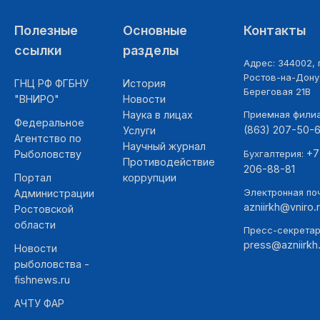
Полезные
Основные
Контакты
ссылки
разделы
Адрес: 344002, г
Ростов-на-Дону,
ГНЦ РФ ФГБНУ
История
Береговая 21В
"ВНИРО"
Новости
Наука в лицах
Приемная фили
Федеральное
(863) 207-50-
Услуги
Агентство по
Научный журнал
+7
Рыболовству
Бухгалтерия:
Противодействие
206-88-81
Портал
коррупции
Электронная поч
Администрации
azniirkh@vniro.
Ростовской
области
Пресс-секретар
press@azniirkh.
Новости
рыболовства -
fishnews.ru
АЧТУ ФАР