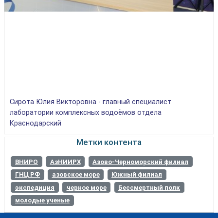
Сирота Юлия Викторовна - главный специалист
лаборатории комплексных водоёмов отдела
Краснодарский
Метки контента
ВНИРО
АзНИИРХ
Азово-Черноморский филиал
ГНЦ РФ
азовское море
Южный филиал
экспедиция
черное море
Бессмертный полк
молодые ученые