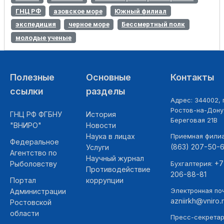
ГНЦ РФ
азовское море
Южный филиал
экспедиция
черное море
Бессмертный полк
молодые ученые
Полезные
Основные
Контакты
ссылки
разделы
Адрес: 344002, г
Ростов-на-Дону,
ГНЦ РФ ФГБНУ
История
Береговая 21В
"ВНИРО"
Новости
Наука в лицах
Приемная фили
Федеральное
(863) 207-50-
Услуги
Агентство по
Научный журнал
+7
Рыболовству
Бухгалтерия:
Противодействие
206-88-81
Портал
коррупции
Электронная поч
Администрации
azniirkh@vniro.
Ростовской
области
Пресс-секретар