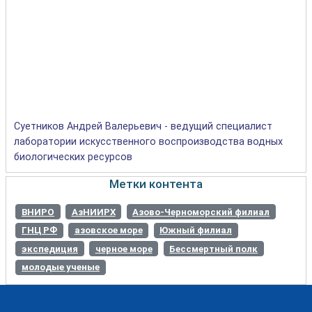
Суетников Андрей Валерьевич - ведущий специалист
лаборатории искусственного воспроизводства водных
биологических ресурсов
Метки контента
ВНИРО
АзНИИРХ
Азово-Черноморский филиал
ГНЦ РФ
азовское море
Южный филиал
экспедиция
черное море
Бессмертный полк
молодые ученые