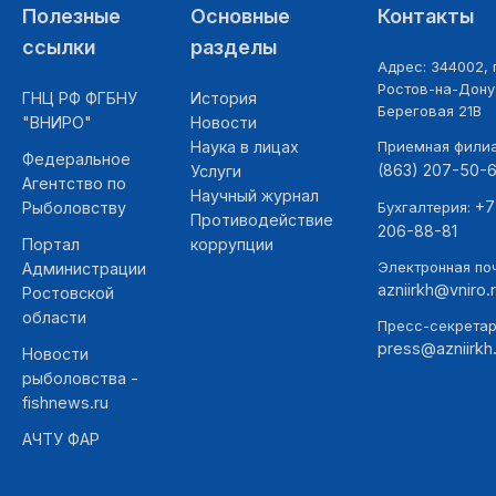
Полезные
Основные
Контакты
ссылки
разделы
Адрес: 344002, г
Ростов-на-Дону,
ГНЦ РФ ФГБНУ
История
Береговая 21В
"ВНИРО"
Новости
Наука в лицах
Приемная фили
Федеральное
(863) 207-50-
Услуги
Агентство по
Научный журнал
+7
Рыболовству
Бухгалтерия:
Противодействие
206-88-81
Портал
коррупции
Электронная поч
Администрации
azniirkh@vniro.
Ростовской
области
Пресс-секретар
press@azniirkh.
Новости
рыболовства -
fishnews.ru
АЧТУ ФАР