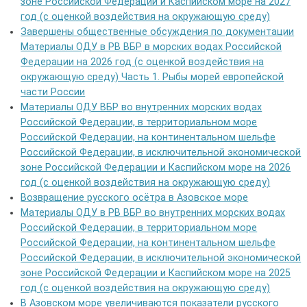
зоне Российской Федерации и Каспийском море на 2027
год (с оценкой воздействия на окружающую среду)
Завершены общественные обсуждения по документации
Материалы ОДУ в РВ ВБР в морских водах Российской
Федерации на 2026 год (с оценкой воздействия на
окружающую среду) Часть 1. Рыбы морей европейской
части России
Материалы ОДУ ВБР во внутренних морских водах
Российской Федерации, в территориальном море
Российской Федерации, на континентальном шельфе
Российской Федерации, в исключительной экономической
зоне Российской Федерации и Каспийском море на 2026
год (с оценкой воздействия на окружающую среду)
Возвращение русского осётра в Азовское море
Материалы ОДУ в РВ ВБР во внутренних морских водах
Российской Федерации, в территориальном море
Российской Федерации, на континентальном шельфе
Российской Федерации, в исключительной экономической
зоне Российской Федерации и Каспийском море на 2025
год (с оценкой воздействия на окружающую среду)
В Азовском море увеличиваются показатели русского